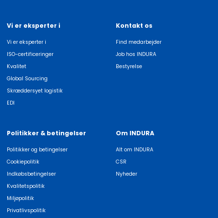
Vi er eksperter i
Kontakt os
Vi er eksperter i
Find medarbejder
ISO-certificeringer
Job hos INDURA
Kvalitet
Bestyrelse
Global Sourcing
Skræddersyet logistik
EDI
Politikker & betingelser
Om INDURA
Politikker og betingelser
Alt om INDURA
Cookiepolitik
CSR
Indkøbsbetingelser
Nyheder
Kvalitetspolitik
Miljøpolitik
Privatlivspolitik