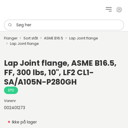
Mit k
Søg her
Flanger
Sort stål
ASME B16.5
Lap Joint flange
Lap Joint flange
Lap Joint flange, ASME B16.5,
FF, 300 lbs, 10", LF2 CL1-
SA/A105N-P280GH
EPD
Varenr.
002401273
Ikke på lager