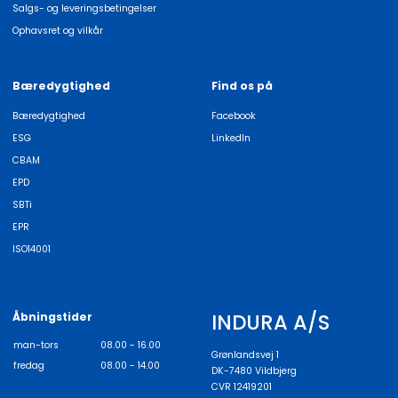
Salgs- og leveringsbetingelser
Ophavsret og vilkår
Bæredygtighed
Find os på
Bæredygtighed
Facebook
ESG
LinkedIn
CBAM
EPD
SBTi
EPR
ISO14001
INDURA A/S
Åbningstider
man-tors
08.00 - 16.00
Grønlandsvej 1
fredag
08.00 - 14.00
DK-7480 Vildbjerg
CVR 12419201