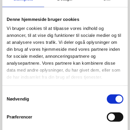
Denne hjemmeside bruger cookies
Vi bruger cookies til at tilpasse vores indhold og
annoncer, til at vise dig funktioner til sociale medier og til
at analysere vores trafik. Vi deler også oplysninger om
din brug af vores hjemmeside med vores partnere inden
for sociale medier, annonceringspartnere og
Har du spørgsmål?
analysepartnere. Vores partnere kan kombinere disse
data med andre oplysninger, du har givet dem, eller som
Vi står klar til at hjælpe med spørgsmål om produkter,
de har indsamlet fra din brug af deres tjenester.
service eller andet. Kontakt os for professionel rådgivning
og sparring.
Samtykkevalg
Nødvendig
INDURA DK
Præferencer
+45 97 13 32 44
salg@indura.com