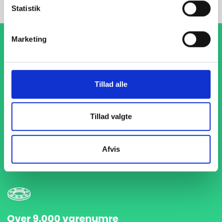
Statistik
Marketing
Tillad alle
1-4 dages levering
Tillad valgte
Med hurtig levering på kun 1-4 dage sikrer vi, at dine
projekter aldrig bliver forsinket. Vi står klar til at levere
præcist og til tiden, så du kan holde dit produktionsflow
Afvis
kørende uden afbrydelser.
Over 9.000 varenumre