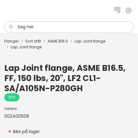
Mit k
Søg her
Flanger
Sort stål
ASME B16.5
Lap Joint flange
Lap Joint flange
Lap Joint flange, ASME B16.5,
FF, 150 lbs, 20", LF2 CL1-
SA/A105N-P280GH
EPD
Varenr.
002400508
Ikke på lager