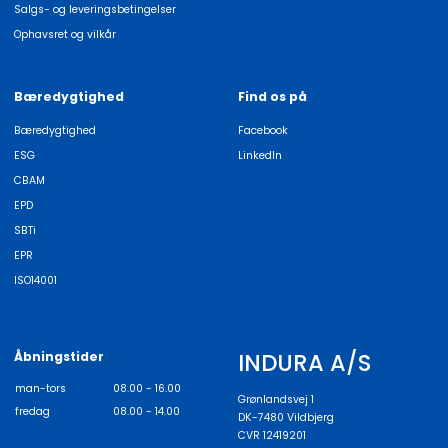
Salgs- og leveringsbetingelser
Ophavsret og vilkår
Bæredygtighed
Find os på
Bæredygtighed
Facebook
ESG
LinkedIn
CBAM
EPD
SBTi
EPR
ISO14001
INDURA A/S
Åbningstider
man-tors
08.00 - 16.00
Grønlandsvej 1
fredag
08.00 - 14.00
DK-7480 Vildbjerg
CVR 12419201