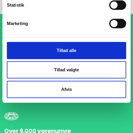
Statistik
Marketing
Tillad alle
1-4 dages levering
Tillad valgte
Med hurtig levering på kun 1-4 dage sikrer vi, at dine
projekter aldrig bliver forsinket. Vi står klar til at levere
præcist og til tiden, så du kan holde dit produktionsflow
Afvis
kørende uden afbrydelser.
Over 9.000 varenumre