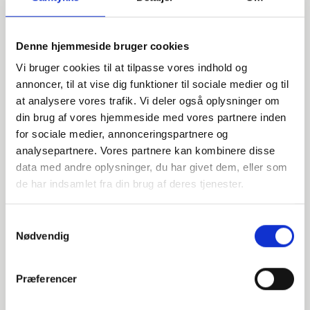
Denne hjemmeside bruger cookies
Vi bruger cookies til at tilpasse vores indhold og
annoncer, til at vise dig funktioner til sociale medier og til
at analysere vores trafik. Vi deler også oplysninger om
din brug af vores hjemmeside med vores partnere inden
for sociale medier, annonceringspartnere og
Har du spørgsmål?
analysepartnere. Vores partnere kan kombinere disse
data med andre oplysninger, du har givet dem, eller som
Vi står klar til at hjælpe med spørgsmål om produkter,
de har indsamlet fra din brug af deres tjenester.
service eller andet. Kontakt os for professionel rådgivning
og sparring.
Samtykkevalg
Nødvendig
INDURA DK
Præferencer
+45 97 13 32 44
salg@indura.com