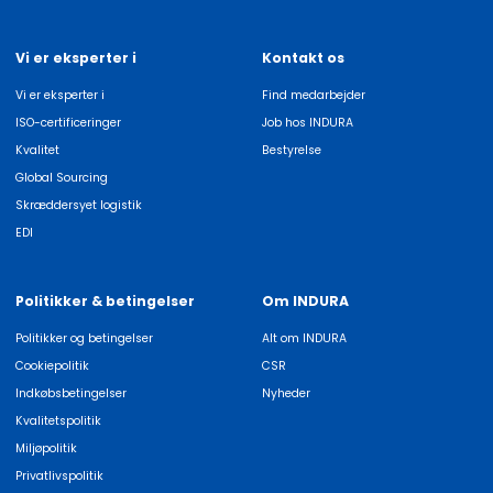
Vi er eksperter i
Kontakt os
Vi er eksperter i
Find medarbejder
ISO-certificeringer
Job hos INDURA
Kvalitet
Bestyrelse
Global Sourcing
Skræddersyet logistik
EDI
Politikker & betingelser
Om INDURA
Politikker og betingelser
Alt om INDURA
Cookiepolitik
CSR
Indkøbsbetingelser
Nyheder
Kvalitetspolitik
Miljøpolitik
Privatlivspolitik