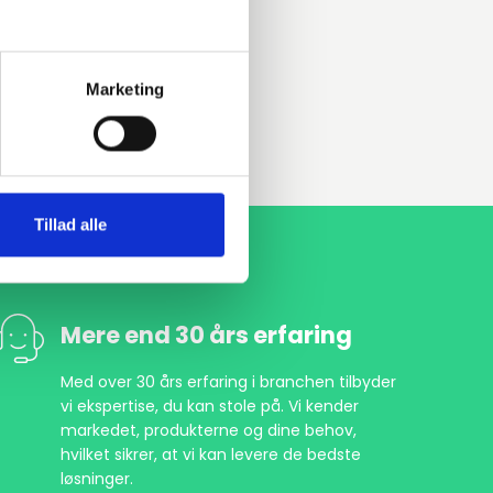
Marketing
Tillad alle
Mere end 30 års erfaring
Med over 30 års erfaring i branchen tilbyder
vi ekspertise, du kan stole på. Vi kender
markedet, produkterne og dine behov,
hvilket sikrer, at vi kan levere de bedste
løsninger.