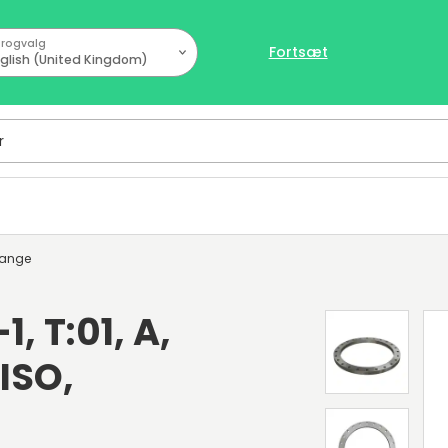
rogvalg
Fortsæt
glish (United Kingdom)
lange
, T:01, A,
 ISO,