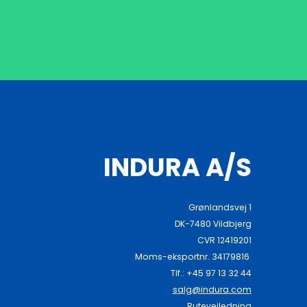
INDURA A/S
Grønlandsvej 1
DK-7480 Vildbjerg
CVR 12419201
Moms-eksportnr. 34179816
Tlf.: +45 97 13 32 44
salg@indura.com
Rutevejledning