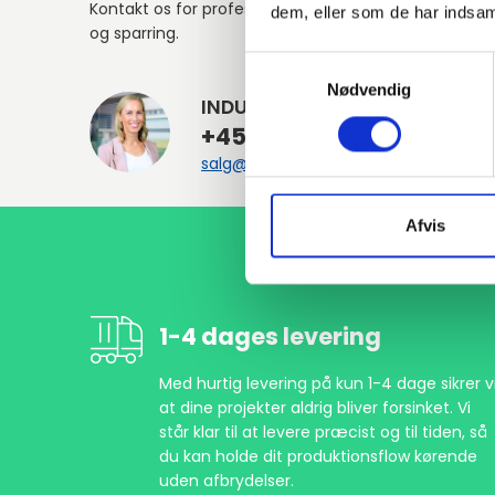
Kontakt os for professionel rådgivning
dem, eller som de har indsaml
og sparring.
Samtykkevalg
Nødvendig
INDURA DK
+45 97 13 32 44
salg@indura.com
Afvis
1-4 dages levering
Med hurtig levering på kun 1-4 dage sikrer vi
at dine projekter aldrig bliver forsinket. Vi
står klar til at levere præcist og til tiden, så
du kan holde dit produktionsflow kørende
uden afbrydelser.