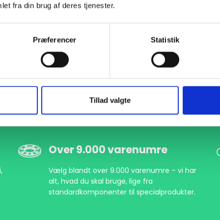
et fra din brug af deres tjenester.
Præferencer
Statistik
Tillad valgte
Over 9.000 varenumre
,
Vælg blandt over 9.000 varenumre – vi har
alt, hvad du skal bruge, lige fra
standardkomponenter til specialprodukter.