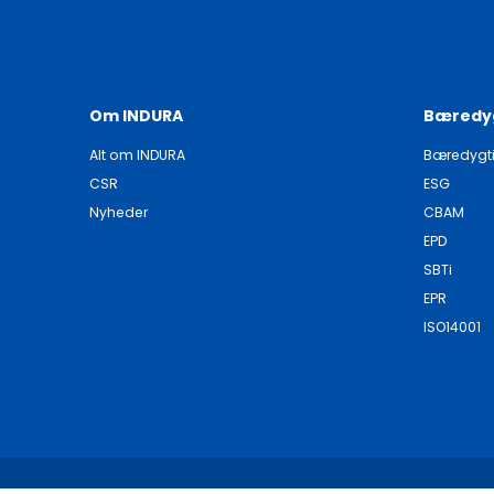
Om INDURA
Bæredy
Alt om INDURA
Bæredygt
CSR
ESG
Nyheder
CBAM
EPD
SBTi
EPR
ISO14001