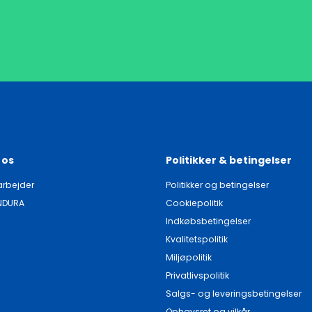
 os
Politikker & betingelser
rbejder
Politikker og betingelser
NDURA
Cookiepolitik
Indkøbsbetingelser
Kvalitetspolitik
Miljøpolitik
Privatlivspolitik
Salgs- og leveringsbetingelser
Ophavsret og vilkår