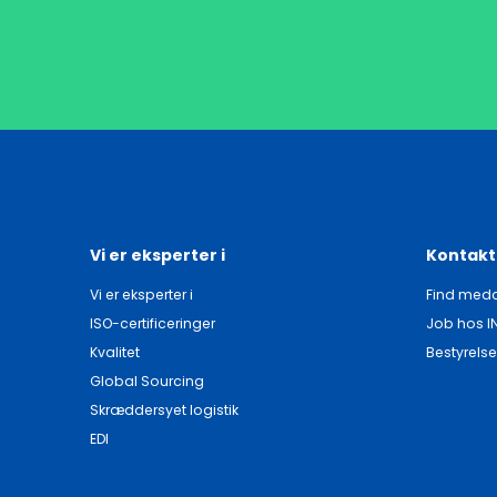
Vi er eksperter i
Kontakt
Vi er eksperter i
Find meda
ISO-certificeringer
Job hos I
Kvalitet
Bestyrelse
Global Sourcing
Skræddersyet logistik
EDI