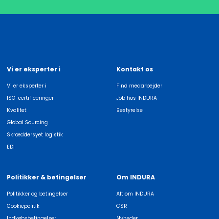
Vi er eksperter i
Kontakt os
Vi er eksperter i
Find medarbejder
ISO-certificeringer
Job hos INDURA
Kvalitet
Bestyrelse
Global Sourcing
Skræddersyet logistik
EDI
Politikker & betingelser
Om INDURA
Politikker og betingelser
Alt om INDURA
Cookiepolitik
CSR
Indkøbsbetingelser
Nyheder