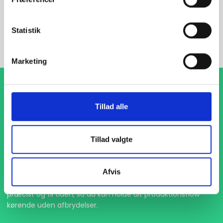
INDURA DK
+45 97 13 32 44
Statistik
salg@indura.com
Marketing
Tillad alle
Tillad valgte
1-4 dages levering
Afvis
Med hurtig levering på kun 1-4 dage sikrer vi, at dine
projekter aldrig bliver forsinket. Vi står klar til at levere
præcist og til tiden, så du kan holde dit produktionsflow
kørende uden afbrydelser.