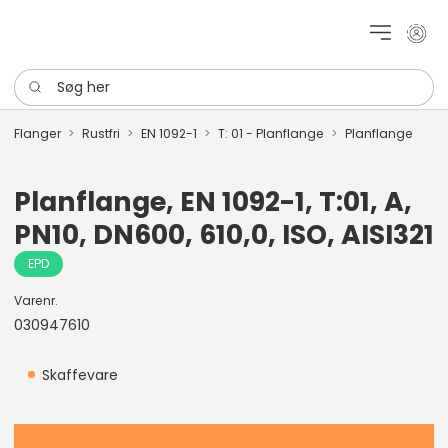
Mit k
Søg her
Flanger
Rustfri
EN 1092-1
T: 01 - Planflange
Planflange
Planflange, EN 1092-1, T:01, A,
PN10, DN600, 610,0, ISO, AISI321
EPD
Varenr.
030947610
Skaffevare