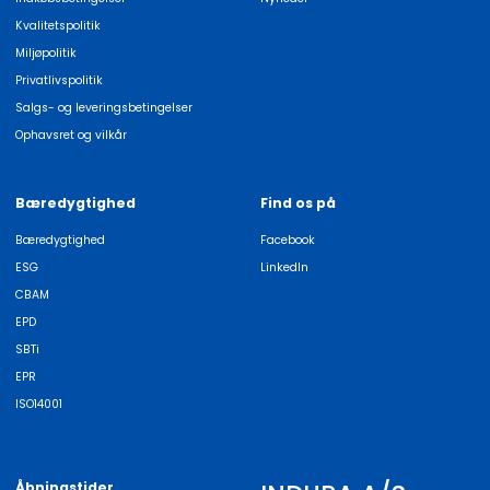
Kvalitetspolitik
Miljøpolitik
Privatlivspolitik
Salgs- og leveringsbetingelser
Ophavsret og vilkår
Bæredygtighed
Find os på
Bæredygtighed
Facebook
ESG
LinkedIn
CBAM
EPD
SBTi
EPR
ISO14001
Åbningstider