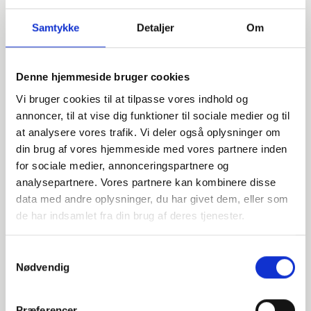
Samtykke
Detaljer
Om
Denne hjemmeside bruger cookies
Vi bruger cookies til at tilpasse vores indhold og
annoncer, til at vise dig funktioner til sociale medier og til
at analysere vores trafik. Vi deler også oplysninger om
din brug af vores hjemmeside med vores partnere inden
for sociale medier, annonceringspartnere og
analysepartnere. Vores partnere kan kombinere disse
data med andre oplysninger, du har givet dem, eller som
Har du spørgsmål?
de har indsamlet fra din brug af deres tjenester.
Vi står klar til at hjælpe med spørgsmål om produkter,
service eller andet. Kontakt os for professionel rådgivning
Samtykkevalg
og sparring.
Nødvendig
Præferencer