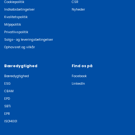
Cookiepolitik
CSR
Indkøbsbetingelser
Nyheder
Kvalitetspolitik
Miljøpolitik
Privatlivspolitik
Salgs- og leveringsbetingelser
Ophavsret og vilkår
Bæredygtighed
Find os på
Bæredygtighed
Facebook
ESG
LinkedIn
CBAM
EPD
SBTi
EPR
ISO14001