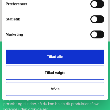
Præferencer
INDURA DK
Statistik
+45 97 13 32 44
salg@indura.com
Marketing
Tillad alle
Tillad valgte
1-4 dages levering
Afvis
Med hurtig levering på kun 1-4 dage sikrer vi, at dine
projekter aldrig bliver forsinket. Vi står klar til at levere
præcist og til tiden, så du kan holde dit produktionsflow
kørende uden afbrydelser.