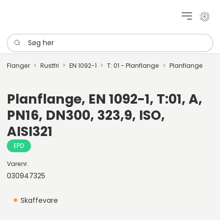
Mit k
Søg her
Flanger
Rustfri
EN 1092-1
T: 01 - Planflange
Planflange
Planflange, EN 1092-1, T:01, A,
PN16, DN300, 323,9, ISO,
AISI321
EPD
Varenr.
030947325
Skaffevare