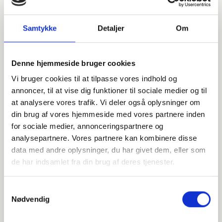
Samtykke
Detaljer
Om
Denne hjemmeside bruger cookies
Vi bruger cookies til at tilpasse vores indhold og
annoncer, til at vise dig funktioner til sociale medier og til
at analysere vores trafik. Vi deler også oplysninger om
din brug af vores hjemmeside med vores partnere inden
for sociale medier, annonceringspartnere og
analysepartnere. Vores partnere kan kombinere disse
data med andre oplysninger, du har givet dem, eller som
Har du spørgsmål?
de har indsamlet fra din brug af deres tjenester.
Vi står klar til at hjælpe med spørgsmål om produkter,
Samtykkevalg
service eller andet. Kontakt os for professionel rådgivning
Nødvendig
og sparring.