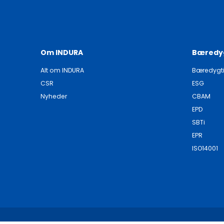
Om INDURA
Bæredy
Alt om INDURA
Bæredygt
CSR
ESG
Nyheder
CBAM
EPD
SBTi
EPR
ISO14001