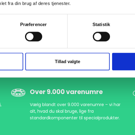
et fra din brug af deres tjenester.
Præferencer
Statistik
Tillad valgte
Over 9.000 varenumre
,
Vælg blandt over 9.000 varenumre – vi har
alt, hvad du skal bruge, lige fra
standardkomponenter til specialprodukter.