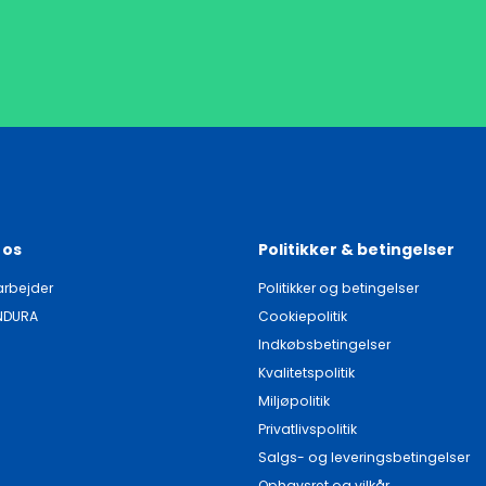
 os
Politikker & betingelser
rbejder
Politikker og betingelser
NDURA
Cookiepolitik
Indkøbsbetingelser
Kvalitetspolitik
Miljøpolitik
Privatlivspolitik
Salgs- og leveringsbetingelser
Ophavsret og vilkår