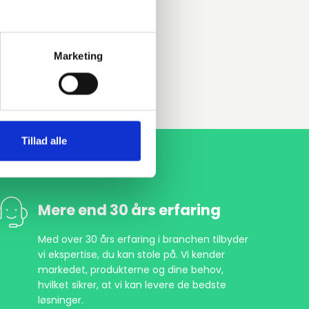
Marketing
Tillad alle
Mere end 30 års erfaring
Med over 30 års erfaring i branchen tilbyder
vi ekspertise, du kan stole på. Vi kender
markedet, produkterne og dine behov,
hvilket sikrer, at vi kan levere de bedste
løsninger.