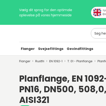
Vælg dit sprog for den optimale
Sp
En
oplevelse på vores hjemmeside
Søg her
Flanger
Svejsefittings
Gevindfittings
Flanger
Rustfri
EN 1092-1
T: 01 - Planflange
Planf
Planflange, EN 1092-1
PN16, DN500, 508,0,
AISI321