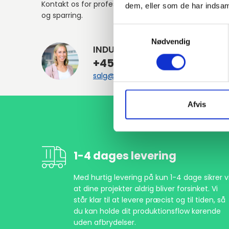
Kontakt os for professionel rådgivning
dem, eller som de har indsaml
og sparring.
Samtykkevalg
Nødvendig
INDURA DK
+45 97 13 32 44
salg@indura.com
Afvis
1-4 dages levering
Med hurtig levering på kun 1-4 dage sikrer vi
at dine projekter aldrig bliver forsinket. Vi
står klar til at levere præcist og til tiden, så
du kan holde dit produktionsflow kørende
uden afbrydelser.