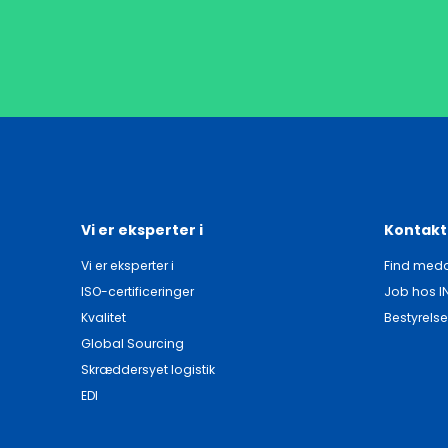
Vi er eksperter i
Kontakt
Vi er eksperter i
Find meda
ISO-certificeringer
Job hos I
Kvalitet
Bestyrelse
Global Sourcing
Skræddersyet logistik
EDI