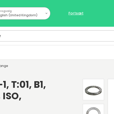
rogvalg
Fortsæt
glish (United Kingdom)
lange
, T:01, B1,
 ISO,