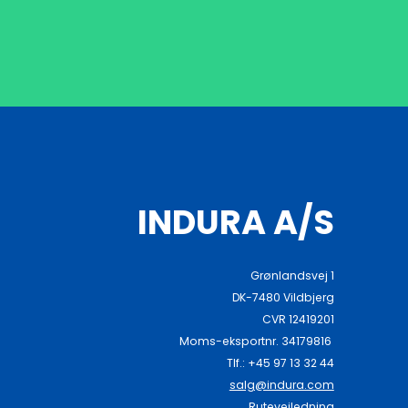
INDURA A/S
Grønlandsvej 1
DK-7480 Vildbjerg
CVR 12419201
Moms-eksportnr. 34179816
Tlf.: +45 97 13 32 44
salg@indura.com
Rutevejledning