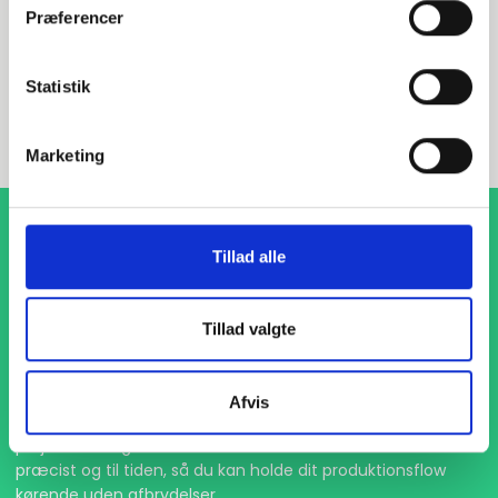
Præferencer
INDURA DK
Statistik
+45 97 13 32 44
salg@indura.com
Marketing
Tillad alle
Tillad valgte
1-4 dages levering
Afvis
Med hurtig levering på kun 1-4 dage sikrer vi, at dine
projekter aldrig bliver forsinket. Vi står klar til at levere
præcist og til tiden, så du kan holde dit produktionsflow
kørende uden afbrydelser.