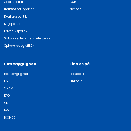
Cookiepolitik
CSR
Indkøbsbetingelser
Nyheder
Kvalitetspolitik
Miljøpolitik
Privatlivspolitik
Salgs- og leveringsbetingelser
Ophavsret og vilkår
Bæredygtighed
Find os på
Bæredygtighed
Facebook
ESG
LinkedIn
CBAM
EPD
SBTi
EPR
ISO14001