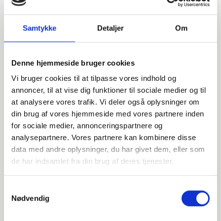
Samtykke
Detaljer
Om
Denne hjemmeside bruger cookies
Vi bruger cookies til at tilpasse vores indhold og
annoncer, til at vise dig funktioner til sociale medier og til
at analysere vores trafik. Vi deler også oplysninger om
din brug af vores hjemmeside med vores partnere inden
for sociale medier, annonceringspartnere og
analysepartnere. Vores partnere kan kombinere disse
data med andre oplysninger, du har givet dem, eller som
Har du spørgsmål?
de har indsamlet fra din brug af deres tjenester.
Vi står klar til at hjælpe med spørgsmål om produkter,
Samtykkevalg
service eller andet. Kontakt os for professionel rådgivning
Nødvendig
og sparring.