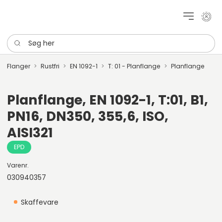
Mit k
Søg her
Flanger
Rustfri
EN 1092-1
T: 01 - Planflange
Planflange
Planflange, EN 1092-1, T:01, B1,
PN16, DN350, 355,6, ISO,
AISI321
EPD
Varenr.
030940357
Skaffevare