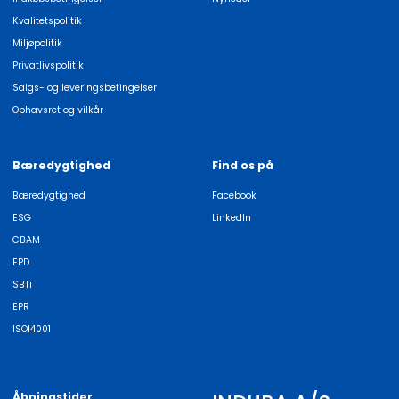
Kvalitetspolitik
Miljøpolitik
Privatlivspolitik
Salgs- og leveringsbetingelser
Ophavsret og vilkår
Bæredygtighed
Find os på
Bæredygtighed
Facebook
ESG
LinkedIn
CBAM
EPD
SBTi
EPR
ISO14001
Åbningstider