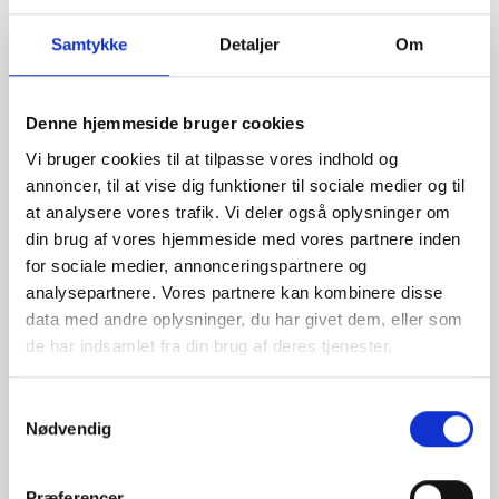
Samtykke
Detaljer
Om
Denne hjemmeside bruger cookies
Vi bruger cookies til at tilpasse vores indhold og
annoncer, til at vise dig funktioner til sociale medier og til
at analysere vores trafik. Vi deler også oplysninger om
din brug af vores hjemmeside med vores partnere inden
for sociale medier, annonceringspartnere og
analysepartnere. Vores partnere kan kombinere disse
data med andre oplysninger, du har givet dem, eller som
Har du spørgsmål?
de har indsamlet fra din brug af deres tjenester.
Vi står klar til at hjælpe med spørgsmål om produkter,
service eller andet. Kontakt os for professionel rådgivning
Samtykkevalg
og sparring.
Nødvendig
Præferencer