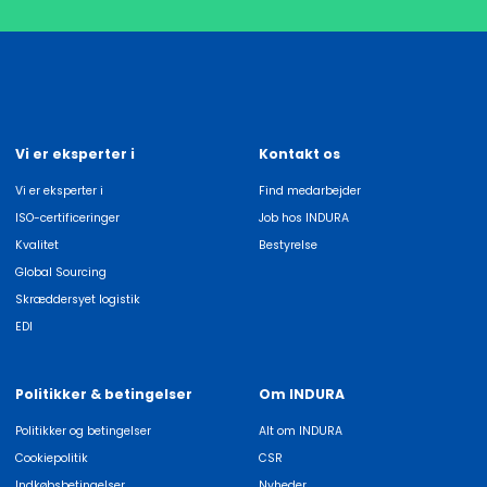
Vi er eksperter i
Kontakt os
Vi er eksperter i
Find medarbejder
ISO-certificeringer
Job hos INDURA
Kvalitet
Bestyrelse
Global Sourcing
Skræddersyet logistik
EDI
Politikker & betingelser
Om INDURA
Politikker og betingelser
Alt om INDURA
Cookiepolitik
CSR
Indkøbsbetingelser
Nyheder