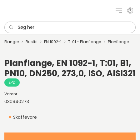
Mit k
Søg her
Flanger
Rustfri
EN 1092-1
T: 01 - Planflange
Planflange
Planflange, EN 1092-1, T:01, B1,
PN10, DN250, 273,0, ISO, AISI321
EPD
Varenr.
030940273
Skaffevare