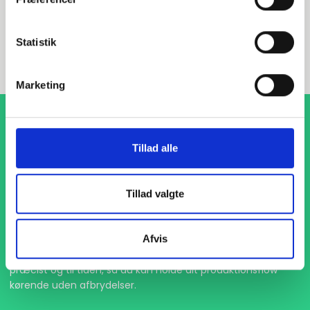
INDURA DK
+45 97 13 32 44
Statistik
salg@indura.com
Marketing
Tillad alle
Tillad valgte
1-4 dages levering
Afvis
Med hurtig levering på kun 1-4 dage sikrer vi, at dine
projekter aldrig bliver forsinket. Vi står klar til at levere
præcist og til tiden, så du kan holde dit produktionsflow
kørende uden afbrydelser.