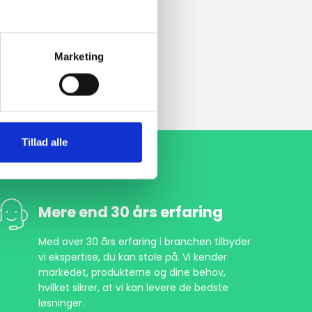
Marketing
Tillad alle
Mere end 30 års erfaring
Med over 30 års erfaring i branchen tilbyder
vi ekspertise, du kan stole på. Vi kender
markedet, produkterne og dine behov,
hvilket sikrer, at vi kan levere de bedste
løsninger.