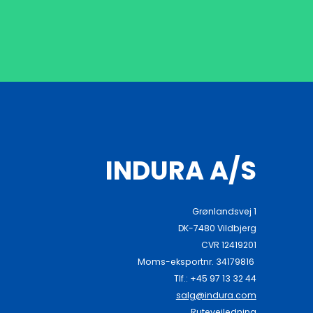
INDURA A/S
Grønlandsvej 1
DK-7480 Vildbjerg
CVR 12419201
Moms-eksportnr. 34179816
Tlf.: +45 97 13 32 44
salg@indura.com
Rutevejledning