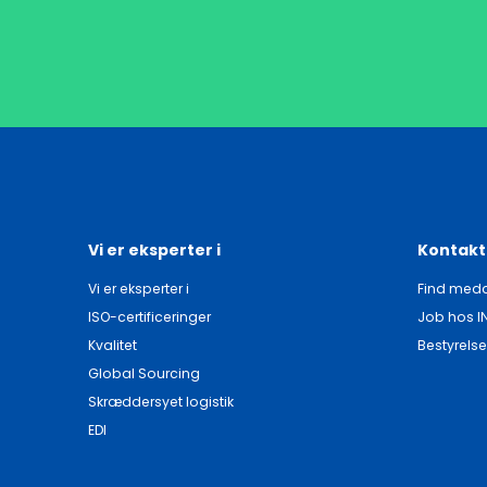
Vi er eksperter i
Kontakt
Vi er eksperter i
Find meda
ISO-certificeringer
Job hos I
Kvalitet
Bestyrelse
Global Sourcing
Skræddersyet logistik
EDI