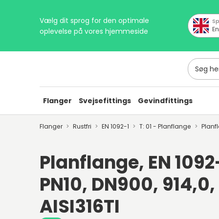
Vælg dit sprog for den optimale
Sp
En
oplevelse på vores hjemmeside
Søg her
Flanger
Svejsefittings
Gevindfittings
Flanger
Rustfri
EN 1092-1
T: 01 - Planflange
Planf
Planflange, EN 1092-1
PN10, DN900, 914,0,
AISI316TI