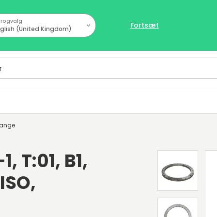
rogvalg
Fortsæt
glish (United Kingdom)
lange
, T:01, B1,
 ISO,