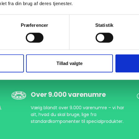
et fra din brug af deres tjenester.
Præferencer
Statistik
Tillad valgte
Over 9.000 varenumre
,
Vælg blandt over 9.000 varenumre – vi har
alt, hvad du skal bruge, lige fra
standardkomponenter til specialprodukter.