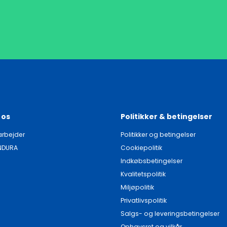
 os
Politikker & betingelser
rbejder
Politikker og betingelser
NDURA
Cookiepolitik
Indkøbsbetingelser
Kvalitetspolitik
Miljøpolitik
Privatlivspolitik
Salgs- og leveringsbetingelser
Ophavsret og vilkår