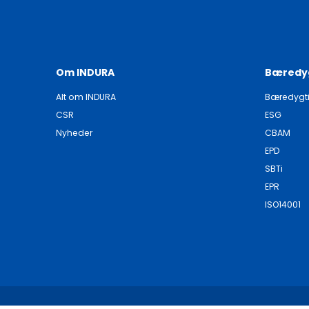
Om INDURA
Bæredy
Alt om INDURA
Bæredygt
CSR
ESG
Nyheder
CBAM
EPD
SBTi
EPR
ISO14001