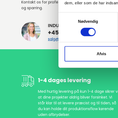
Kontakt os for professionel rådgivning
dem, eller som de har indsaml
og sparring.
Samtykkevalg
Nødvendig
INDURA DK
+45 97 13 32 44
salg@indura.com
Afvis
1-4 dages levering
Med hurtig levering på kun 1-4 dage sikrer vi
at dine projekter aldrig bliver forsinket. Vi
står klar til at levere præcist og til tiden, så
du kan holde dit produktionsflow kørende
uden afbrydelser.