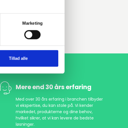
Marketing
Tillad alle
Mere end 30 års erfaring
Med over 30 års erfaring i branchen tilbyder
vi ekspertise, du kan stole på. Vi kender
markedet, produkterne og dine behov,
hvilket sikrer, at vi kan levere de bedste
løsninger.