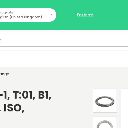
rogvalg
Fortsæt
glish (United Kingdom)
lange
, T:01, B1,
 ISO,