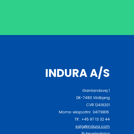
INDURA A/S
Grønlandsvej 1
DK-7480 Vildbjerg
CVR 12419201
Moms-eksportnr. 34179816
Tlf.: +45 97 13 32 44
salg@indura.com
Rutevejledning