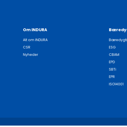
Om INDURA
Bæredy
Alt om INDURA
Bæredygt
CSR
ESG
Nyheder
CBAM
EPD
SBTi
EPR
ISO14001