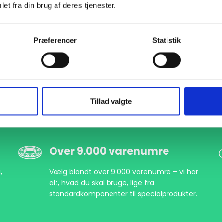
et fra din brug af deres tjenester.
Præferencer
Statistik
Tillad valgte
Over 9.000 varenumre
,
Vælg blandt over 9.000 varenumre – vi har
alt, hvad du skal bruge, lige fra
standardkomponenter til specialprodukter.