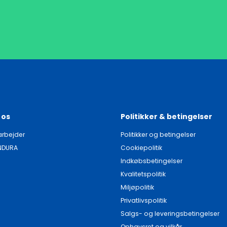
 os
Politikker & betingelser
rbejder
Politikker og betingelser
NDURA
Cookiepolitik
Indkøbsbetingelser
Kvalitetspolitik
Miljøpolitik
Privatlivspolitik
Salgs- og leveringsbetingelser
Ophavsret og vilkår