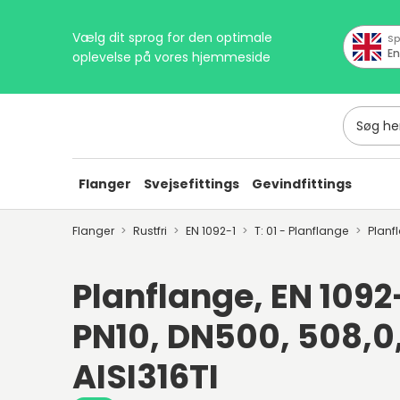
Vælg dit sprog for den optimale
Sp
En
oplevelse på vores hjemmeside
Søg her
Flanger
Svejsefittings
Gevindfittings
Flanger
Rustfri
EN 1092-1
T: 01 - Planflange
Planf
Planflange, EN 1092-1
PN10, DN500, 508,0,
AISI316TI