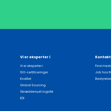
Vi er eksperter i
Kontakt
Vi er eksperter i
Find meda
ISO-certificeringer
Job hos I
Kvalitet
Bestyrelse
Global Sourcing
Skræddersyet logistik
EDI