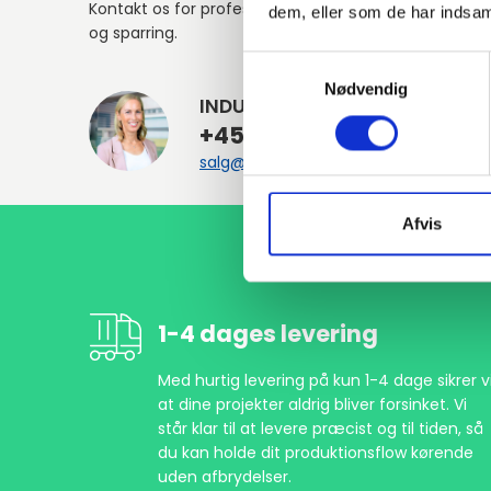
Kontakt os for professionel rådgivning
dem, eller som de har indsaml
og sparring.
Samtykkevalg
Nødvendig
INDURA DK
+45 97 13 32 44
salg@indura.com
Afvis
1-4 dages levering
Med hurtig levering på kun 1-4 dage sikrer vi
at dine projekter aldrig bliver forsinket. Vi
står klar til at levere præcist og til tiden, så
du kan holde dit produktionsflow kørende
uden afbrydelser.