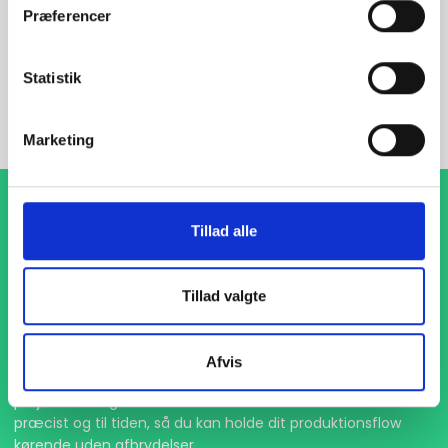
Præferencer
INDURA DK
Statistik
+45 97 13 32 44
salg@indura.com
Marketing
Tillad alle
Tillad valgte
1-4 dages levering
Afvis
Med hurtig levering på kun 1-4 dage sikrer vi, at dine
projekter aldrig bliver forsinket. Vi står klar til at levere
præcist og til tiden, så du kan holde dit produktionsflow
kørende uden afbrydelser.