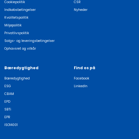
Cookiepolitik
CSR
Indkøbsbetingelser
Nyheder
Kvalitetspolitik
Miljøpolitik
Privatlivspolitik
Salgs- og leveringsbetingelser
Ophavsret og vilkår
Bæredygtighed
Find os på
Bæredygtighed
Facebook
ESG
LinkedIn
CBAM
EPD
SBTi
EPR
ISO14001