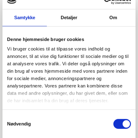
Samtykke
Detaljer
Om
Denne hjemmeside bruger cookies
Vi bruger cookies til at tilpasse vores indhold og
annoncer, til at vise dig funktioner til sociale medier og til
at analysere vores trafik. Vi deler også oplysninger om
din brug af vores hjemmeside med vores partnere inden
for sociale medier, annonceringspartnere og
analysepartnere. Vores partnere kan kombinere disse
data med andre oplysninger, du har givet dem, eller som
Har du spørgsmål?
de har indsamlet fra din brug af deres tjenester.
Vi står klar til at hjælpe med spørgsmål om produkter,
Samtykkevalg
service eller andet. Kontakt os for professionel rådgivning
Nødvendig
og sparring.