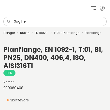
Mit k
Søg her
Flanger
Rustfri
EN 1092-1
T: 01 - Planflange
Planflange
Planflange, EN 1092-1, T:01, B1,
PN25, DN400, 406,4, ISO,
AISI316TI
EPD
Varenr.
030960408
Skaffevare