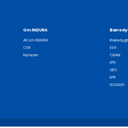
Om INDURA
Bæredy
Alt om INDURA
Bæredygt
CSR
ESG
Nyheder
CBAM
EPD
SBTi
EPR
ISO14001