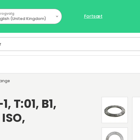
rogvalg
Fortsæt
glish (United Kingdom)
lange
, T:01, B1,
 ISO,