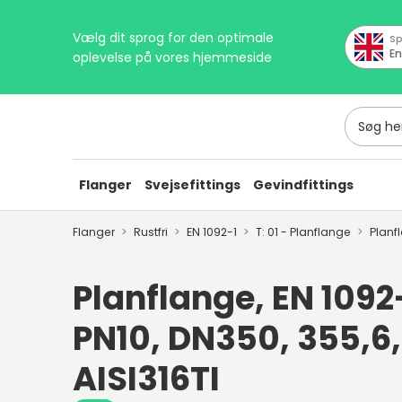
Vælg dit sprog for den optimale
Sp
En
oplevelse på vores hjemmeside
Søg her
Flanger
Svejsefittings
Gevindfittings
Flanger
Rustfri
EN 1092-1
T: 01 - Planflange
Planf
Planflange, EN 1092-1
PN10, DN350, 355,6,
AISI316TI