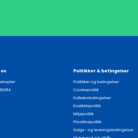
 os
Politikker & betingelser
rbejder
Politikker og betingelser
NDURA
Cookiepolitik
Indkøbsbetingelser
Kvalitetspolitik
Miljøpolitik
Privatlivspolitik
Salgs- og leveringsbetingelser
Ophavsret og vilkår