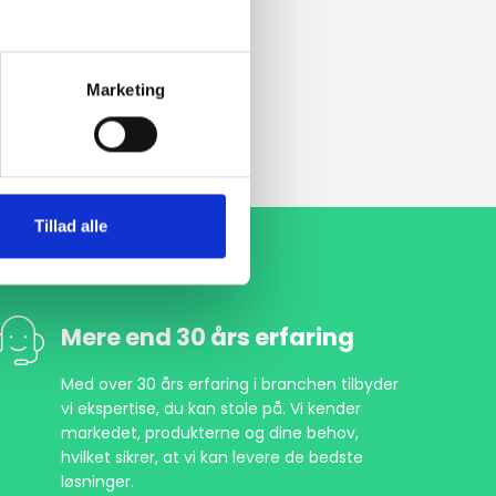
Marketing
Tillad alle
Mere end 30 års erfaring
Med over 30 års erfaring i branchen tilbyder
vi ekspertise, du kan stole på. Vi kender
markedet, produkterne og dine behov,
hvilket sikrer, at vi kan levere de bedste
løsninger.