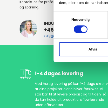
Kontakt os for professionel rådgivning
dem, eller som de har indsaml
og sparring.
Samtykkevalg
Nødvendig
INDURA DK
+45 97 13 32 44
salg@indura.com
Afvis
1-4 dages levering
Med hurtig levering på kun 1-4 dage sikrer vi
at dine projekter aldrig bliver forsinket. Vi
står klar til at levere præcist og til tiden, så
du kan holde dit produktionsflow kørende
uden afbrydelser.