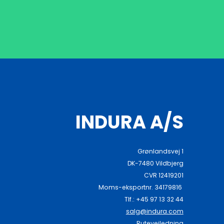
INDURA A/S
Grønlandsvej 1
DK-7480 Vildbjerg
CVR 12419201
Moms-eksportnr. 34179816
Tlf.: +45 97 13 32 44
salg@indura.com
Rutevejledning