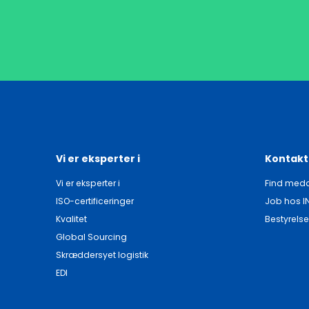
Vi er eksperter i
Kontakt
Vi er eksperter i
Find meda
ISO-certificeringer
Job hos I
Kvalitet
Bestyrelse
Global Sourcing
Skræddersyet logistik
EDI