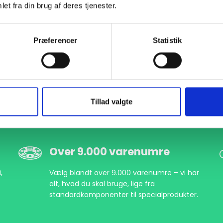
et fra din brug af deres tjenester.
Præferencer
Statistik
Tillad valgte
Over 9.000 varenumre
,
Vælg blandt over 9.000 varenumre – vi har
alt, hvad du skal bruge, lige fra
standardkomponenter til specialprodukter.