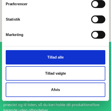
Præferencer
INDURA DK
Statistik
+45 97 13 32 44
salg@indura.com
Marketing
Tillad alle
Tillad valgte
1-4 dages levering
Afvis
Med hurtig levering på kun 1-4 dage sikrer vi, at dine
projekter aldrig bliver forsinket. Vi står klar til at levere
præcist og til tiden, så du kan holde dit produktionsflow
kørende uden afbrydelser.