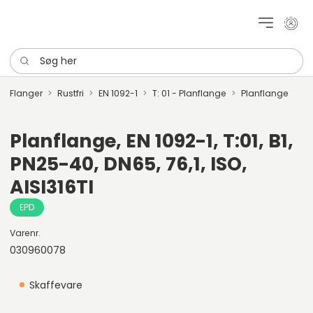
Mit k
Søg her
Flanger
Rustfri
EN 1092-1
T: 01 - Planflange
Planflange
Planflange, EN 1092-1, T:01, B1,
PN25-40, DN65, 76,1, ISO,
AISI316TI
EPD
Varenr.
030960078
Skaffevare