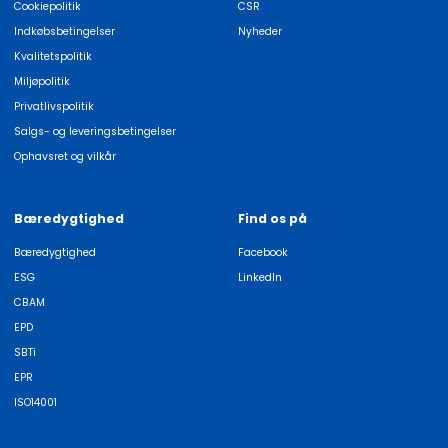
Cookiepolitik
CSR
Indkøbsbetingelser
Nyheder
Kvalitetspolitik
Miljøpolitik
Privatlivspolitik
Salgs- og leveringsbetingelser
Ophavsret og vilkår
Bæredygtighed
Find os på
Bæredygtighed
Facebook
ESG
LinkedIn
CBAM
EPD
SBTi
EPR
ISO14001