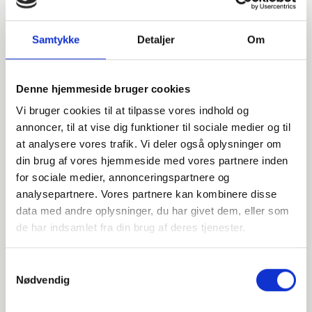
Samtykke
Detaljer
Om
Denne hjemmeside bruger cookies
Vi bruger cookies til at tilpasse vores indhold og
annoncer, til at vise dig funktioner til sociale medier og til
at analysere vores trafik. Vi deler også oplysninger om
din brug af vores hjemmeside med vores partnere inden
for sociale medier, annonceringspartnere og
analysepartnere. Vores partnere kan kombinere disse
data med andre oplysninger, du har givet dem, eller som
Har du spørgsmål?
de har indsamlet fra din brug af deres tjenester.
Vi står klar til at hjælpe med spørgsmål om produkter,
Samtykkevalg
service eller andet. Kontakt os for professionel rådgivning
Nødvendig
og sparring.