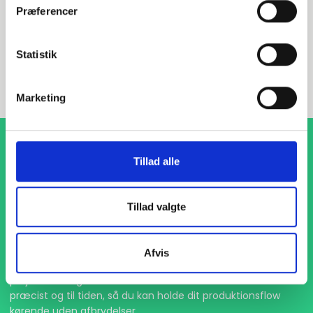
Præferencer
INDURA DK
Statistik
+45 97 13 32 44
salg@indura.com
Marketing
Tillad alle
Tillad valgte
1-4 dages levering
Afvis
Med hurtig levering på kun 1-4 dage sikrer vi, at dine
projekter aldrig bliver forsinket. Vi står klar til at levere
præcist og til tiden, så du kan holde dit produktionsflow
kørende uden afbrydelser.