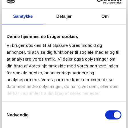
Samtykke
Detaljer
Om
Denne hjemmeside bruger cookies
Vi bruger cookies til at tilpasse vores indhold og
annoncer, til at vise dig funktioner til sociale medier og til
at analysere vores trafik. Vi deler også oplysninger om
din brug af vores hjemmeside med vores partnere inden
for sociale medier, annonceringspartnere og
analysepartnere. Vores partnere kan kombinere disse
data med andre oplysninger, du har givet dem, eller som
Har du spørgsmål?
de har indsamlet fra din brug af deres tjenester.
Vi står klar til at hjælpe med spørgsmål om produkter,
Samtykkevalg
service eller andet. Kontakt os for professionel rådgivning
Nødvendig
og sparring.