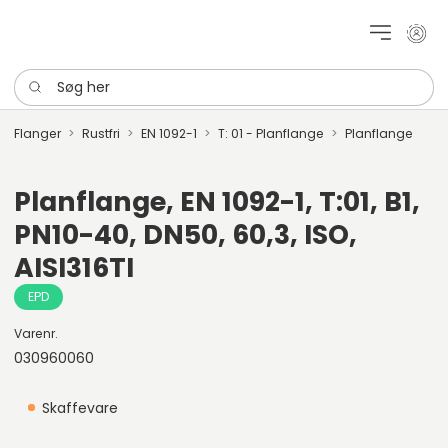
Mit k
Søg her
Flanger
Rustfri
EN 1092-1
T: 01 - Planflange
Planflange
Planflange, EN 1092-1, T:01, B1,
PN10-40, DN50, 60,3, ISO,
AISI316TI
EPD
Varenr.
030960060
Skaffevare