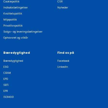
Cookiepolitik
CSR
Indkøbsbetingelser
Nyheder
Kvalitetspolitik
Miljøpolitik
Privatlivspolitik
Salgs- og leveringsbetingelser
Ophavsret og vilkår
Bæredygtighed
Find os på
Bæredygtighed
Facebook
ESG
LinkedIn
CBAM
EPD
SBTi
EPR
ISO14001