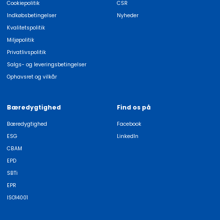
Cookiepolitik
CSR
Indkøbsbetingelser
Nyheder
Kvalitetspolitik
Miljøpolitik
Privatlivspolitik
Salgs- og leveringsbetingelser
Ophavsret og vilkår
Bæredygtighed
Find os på
Bæredygtighed
Facebook
ESG
LinkedIn
CBAM
EPD
SBTi
EPR
ISO14001