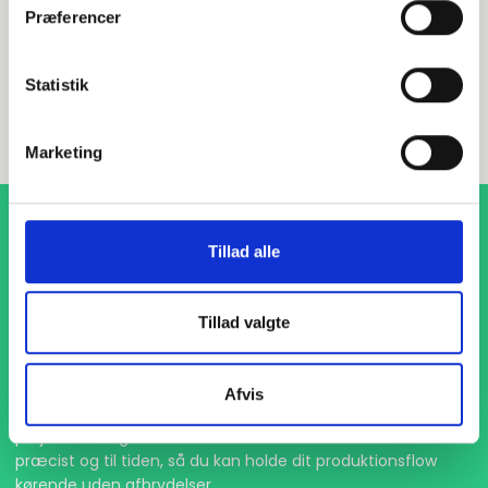
Præferencer
INDURA DK
Statistik
+45 97 13 32 44
salg@indura.com
Marketing
Tillad alle
Tillad valgte
1-4 dages levering
Afvis
Med hurtig levering på kun 1-4 dage sikrer vi, at dine
projekter aldrig bliver forsinket. Vi står klar til at levere
præcist og til tiden, så du kan holde dit produktionsflow
kørende uden afbrydelser.