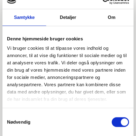
Samtykke
Detaljer
Om
Denne hjemmeside bruger cookies
Vi bruger cookies til at tilpasse vores indhold og
annoncer, til at vise dig funktioner til sociale medier og til
at analysere vores trafik. Vi deler også oplysninger om
din brug af vores hjemmeside med vores partnere inden
for sociale medier, annonceringspartnere og
analysepartnere. Vores partnere kan kombinere disse
data med andre oplysninger, du har givet dem, eller som
Har du spørgsmål?
de har indsamlet fra din brug af deres tjenester.
Vi står klar til at hjælpe med spørgsmål om produkter,
Samtykkevalg
service eller andet. Kontakt os for professionel rådgivning
Nødvendig
og sparring.