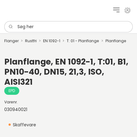
Mit k
Søg her
Flanger
Rustfri
EN 1092-1
T: 01 - Planflange
Planflange
Planflange, EN 1092-1, T:01, B1,
PN10-40, DN15, 21,3, ISO,
AISI321
EPD
Varenr.
030940021
Skaffevare