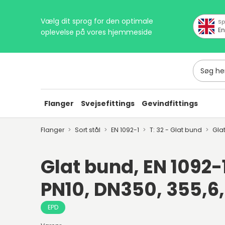
Vælg dit sprog for den optimale
Sp
En
oplevelse på vores hjemmeside
Søg her
Flanger
Svejsefittings
Gevindfittings
Flanger
Sort stål
EN 1092-1
T: 32 - Glat bund
Gla
Glat bund, EN 1092-1
PN10, DN350, 355,6
EPD