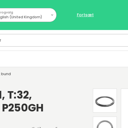
rogvalg
Fortsæt
glish (United Kingdom)
t bund
, T:32,
, P250GH