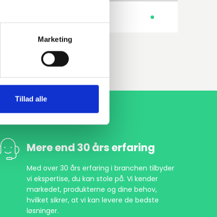
235JR 1.0038
Glat bund
Marketing
Tillad alle
Mere end 30 års erfaring
Med over 30 års erfaring i branchen tilbyder
vi ekspertise, du kan stole på. Vi kender
markedet, produkterne og dine behov,
hvilket sikrer, at vi kan levere de bedste
løsninger.