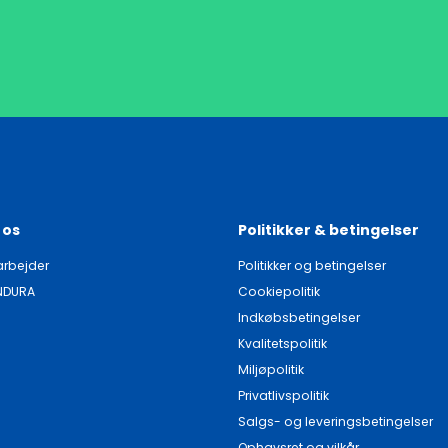
 os
Politikker & betingelser
rbejder
Politikker og betingelser
NDURA
Cookiepolitik
Indkøbsbetingelser
Kvalitetspolitik
Miljøpolitik
Privatlivspolitik
Salgs- og leveringsbetingelser
Ophavsret og vilkår