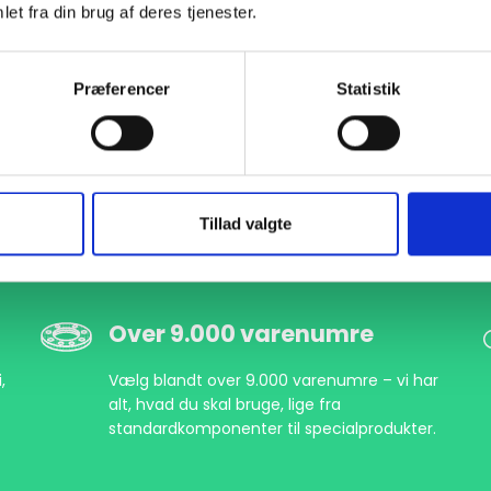
et fra din brug af deres tjenester.
000662356
DN350 355,6 Glat bund (B1-359,5)
EN 1092-1 T:32 PN10
S
Præferencer
Statistik
Tillad valgte
Over 9.000 varenumre
,
Vælg blandt over 9.000 varenumre – vi har
alt, hvad du skal bruge, lige fra
standardkomponenter til specialprodukter.