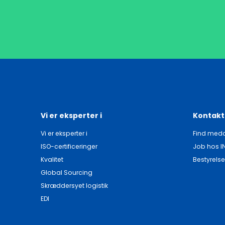
Vi er eksperter i
Kontakt
Vi er eksperter i
Find meda
ISO-certificeringer
Job hos I
Kvalitet
Bestyrelse
Global Sourcing
Skræddersyet logistik
EDI