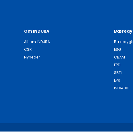
Om INDURA
Bæredy
Alt om INDURA
Bæredygt
CSR
ESG
Nyheder
CBAM
EPD
SBTi
EPR
ISO14001