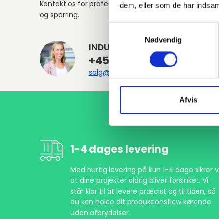
Kontakt os for professionel rådgivning
dem, eller som de har indsaml
og sparring.
Samtykkevalg
Nødvendig
INDURA DK
+45 97 13 32 44
salg@indura.com
Afvis
1-4 dages levering
Med hurtig levering på kun 1-4 dage sikrer vi
at dine projekter aldrig bliver forsinket. Vi
står klar til at levere præcist og til tiden, så
du kan holde dit produktionsflow kørende
uden afbrydelser.