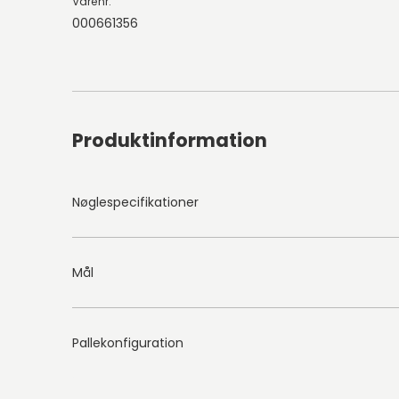
Varenr.
000661356
Produktinformation
Nøglespecifikationer
Mål
Pallekonfiguration