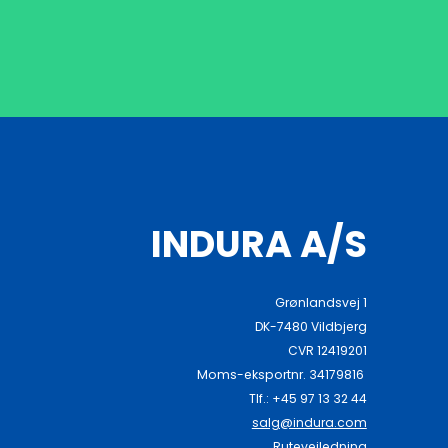
INDURA A/S
Grønlandsvej 1
DK-7480 Vildbjerg
CVR 12419201
Moms-eksportnr. 34179816
Tlf.: +45 97 13 32 44
salg@indura.com
Rutevejledning