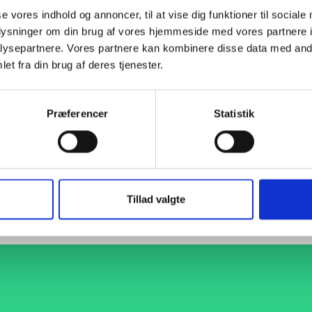
se vores indhold og annoncer, til at vise dig funktioner til sociale
00-0642219
DN200 Blindflange
EN 1092-1 T:05 A PN10
P
oplysninger om din brug af vores hjemmeside med vores partnere i
ysepartnere. Vores partnere kan kombinere disse data med andr
et fra din brug af deres tjenester.
000642219
DN200 Blindflange
EN 1092-1 T:05 A PN10
S
Præferencer
Statistik
000643219
DN200 Blindflange
EN 1092-1 T:05 A PN16
S
90-0642219
DN200 Blindflange
EN 1092-1 T:05 A PN10
P
Tillad valgte
90-0643219
DN200 Blindflange
EN 1092-1 T:05 A PN16
P