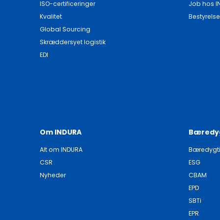
ISO-certificeringer
Job hos I
Kvalitet
Bestyrelse
Global Sourcing
Skræddersyet logistik
EDI
Om INDURA
Bæredy
Alt om INDURA
Bæredygt
CSR
ESG
Nyheder
CBAM
EPD
SBTi
EPR