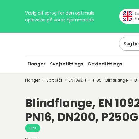
Vælg dit sprog for den optimale
Sp
En
oplevelse på vores hjemmeside
Søg her
Flanger
Svejsefittings
Gevindfittings
Flanger
Sort stål
EN 1092-1
T: 05 - Blindflange
Bl
Blindflange, EN 1092
PN16, DN200, P250
EPD