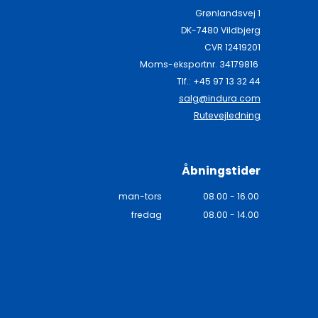
Grønlandsvej 1
DK-7480 Vildbjerg
CVR 12419201
Moms-eksportnr. 34179816
Tlf.: +45 97 13 32 44
salg@indura.com
Rutevejledning
Åbningstider
man-tors
08.00 - 16.00
fredag
08.00 - 14.00