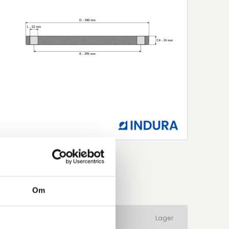
Om
ateriale
Produkttype
Lager