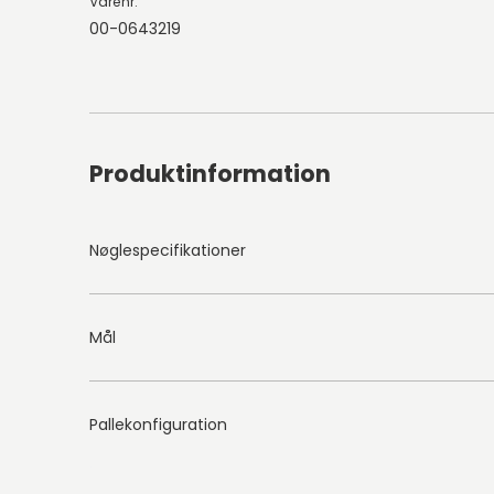
Varenr.
00-0643219
Produktinformation
Nøglespecifikationer
Mål
Pallekonfiguration