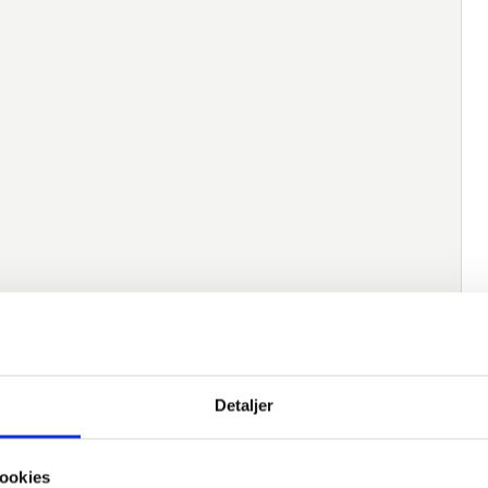
native varer
Detaljer
Varenummer
Beskrivelse
Norm
M
ookies