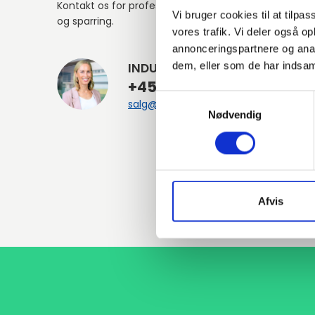
Kontakt os for professionel rådgivning
Vi bruger cookies til at tilpas
og sparring.
vores trafik. Vi deler også 
annonceringspartnere og anal
dem, eller som de har indsaml
INDURA DK
+45 97 13 32 44
Samtykkevalg
salg@indura.com
Nødvendig
Afvis