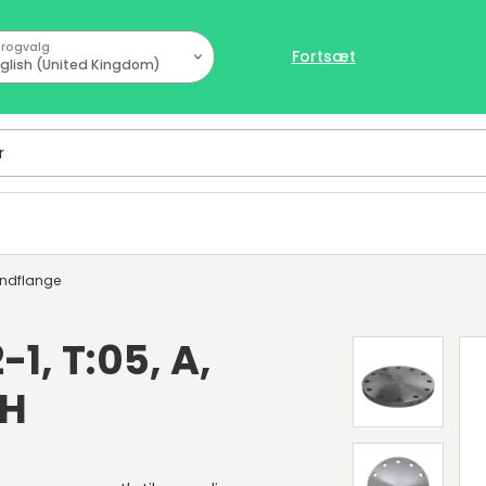
rogvalg
Fortsæt
glish (United Kingdom)
indflange
-1, T:05, A,
GH