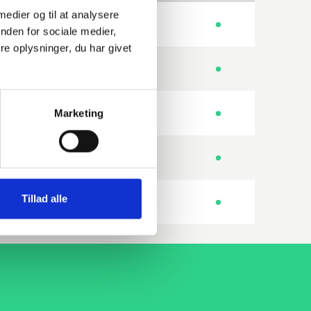
 medier og til at analysere
250GH 1.0460
Blindflange
nden for sociale medier,
e oplysninger, du har givet
235JR 1.0038
Blindflange
Marketing
235JR 1.0038
Blindflange
250GH 1.0460 HDG
Blindflange
Tillad alle
250GH 1.0460 HDG
Blindflange