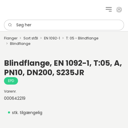
Mit k
Søg her
Flanger
Sort stål
EN 1092-1
T: 05 - Blindflange
Blindflange
Blindflange, EN 1092-1, T:05, A,
PN10, DN200, S235JR
EPD
Varenr.
000642219
stk. tilgængelig