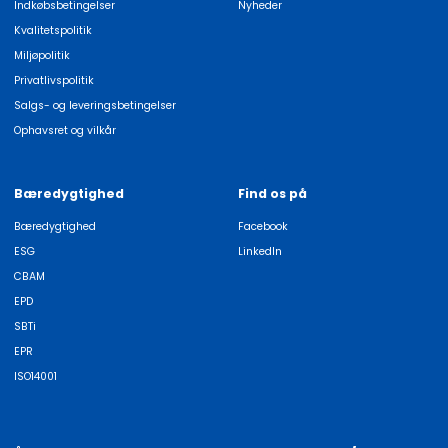
Indkøbsbetingelser
Nyheder
Kvalitetspolitik
Miljøpolitik
Privatlivspolitik
Salgs- og leveringsbetingelser
Ophavsret og vilkår
Bæredygtighed
Find os på
Bæredygtighed
Facebook
ESG
LinkedIn
CBAM
EPD
SBTi
EPR
ISO14001