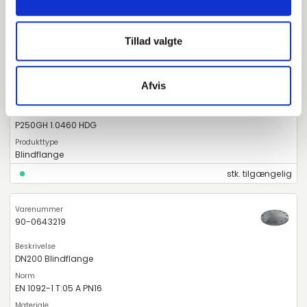
90-0642219
Tillad valgte
DN200 Blindflange
Afvis
EN 1092-1 T:05 A PN10
P250GH 1.0460 HDG
Blindflange
stk. tilgængelig
90-0643219
DN200 Blindflange
EN 1092-1 T:05 A PN16