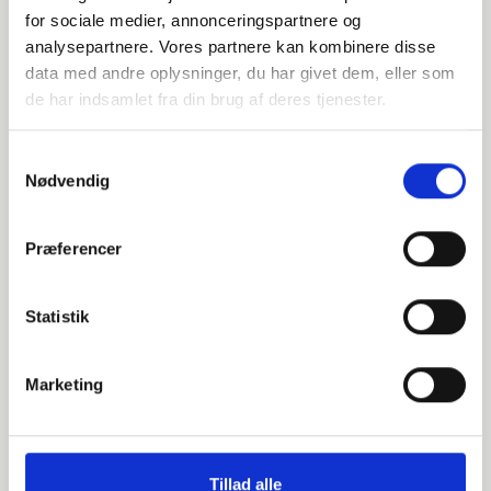
for sociale medier, annonceringspartnere og
EN 1092-1 T:05 A PN16
analysepartnere. Vores partnere kan kombinere disse
data med andre oplysninger, du har givet dem, eller som
P250GH 1.0460
de har indsamlet fra din brug af deres tjenester.
Blindflange
stk. tilgængelig
Samtykkevalg
Nødvendig
000643219
Præferencer
DN200 Blindflange
Statistik
EN 1092-1 T:05 A PN16
S235JR 1.0038
Marketing
Blindflange
stk. tilgængelig
Tillad alle