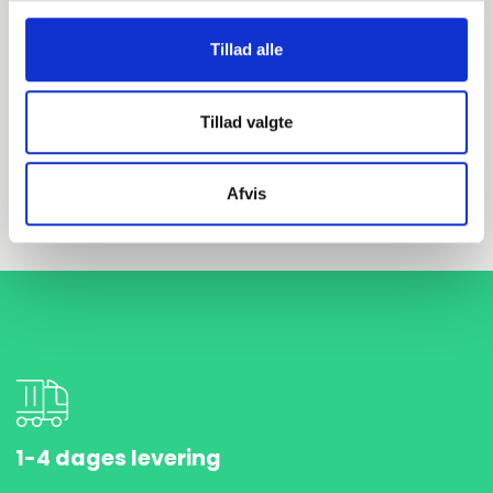
DN300 323,9 Løsflange (B2-333)
Tillad alle
EN 1092-1 T:02 A PN40 ISO
Tillad valgte
P280GH 1.0426 HDG
Løsflange
Afvis
stk. tilgængelig
1-4 dages levering