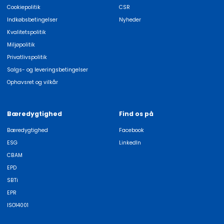
Cookiepolitik
CSR
Indkøbsbetingelser
Nyheder
Kvalitetspolitik
Miljøpolitik
Privatlivspolitik
Salgs- og leveringsbetingelser
Ophavsret og vilkår
Bæredygtighed
Find os på
Bæredygtighed
Facebook
ESG
LinkedIn
CBAM
EPD
SBTi
EPR
ISO14001