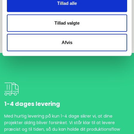
EN 1092-1 T:32 PN10
Tillad alle
S235JR 1.0038
Tillad valgte
Glat bund
Ikke på lager
Afvis
1-4 dages levering
Med hurtig levering på kun 1-4 dage sikrer vi, at dine
projekter aldrig bliver forsinket. Vi står klar til at levere
præcist og til tiden, så du kan holde dit produktionsflow