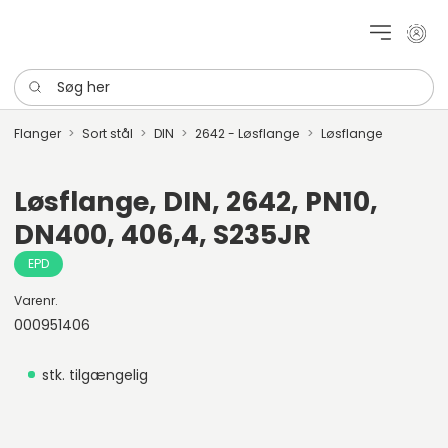
Mit k
Søg her
Flanger
Sort stål
DIN
2642 - Løsflange
Løsflange
Løsflange, DIN, 2642, PN10,
DN400, 406,4, S235JR
EPD
Varenr.
000951406
stk. tilgængelig