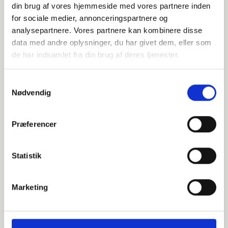
Relaterede varer
din brug af vores hjemmeside med vores partnere inden
for sociale medier, annonceringspartnere og
analysepartnere. Vores partnere kan kombinere disse
000661406
data med andre oplysninger, du har givet dem, eller som
de har indsamlet fra din brug af deres tjenester.
DN400 406,4 Glat bund (B1-411)
Samtykkevalg
EN 1092-1 T:32 PN10
Nødvendig
P250GH 1.0460
Præferencer
Glat bund
Ikke på lager
Statistik
000662406
Marketing
DN400 406,4 Glat bund (B1-411)