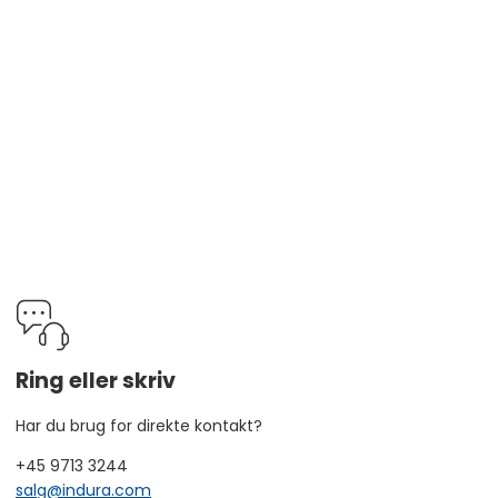
kvalitet hver gang.
eller log ind
Bliv kunde i dag
Ring eller skriv
Har du brug for direkte kontakt?
+45 9713 3244
salg@indura.com