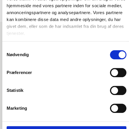
hjemmeside med vores partnere inden for sociale medier,
annonceringspartnere og analysepartnere. Vores partnere
kan kombinere disse data med andre oplysninger, du har
givet dem, eller som de har indsamlet fra din brug af deres
tjenester.
Samtykkevalg
Derfor vælger vores kunder
Nødvendig
os
Præferencer
Statistik
Forrige
Næste
Marketing