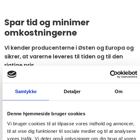
Spar tid og minimer
omkostningerne
Vi kender producenterne i Østen og Europa og
sikrer, at varerne leveres til tiden og til den
rigtige pris.
Vores strenge kvalitetskontrol garanterer, at alle
leverandører er godkendte og certificerede.
Samtykke
Detaljer
Om
Vi kvalitetssikrer varerne ved ankomst til INDURA med visuel
kontrol, opmålingskontrol, funktionstest og kemisk
spectrotest for flanger af P- og ANSI-materialer. Vores
Denne hjemmeside bruger cookies
leverandører underskriver
INDURA Supplier Code of
Conduct
for at sikre høj standard.
Vi bruger cookies til at tilpasse vores indhold og annoncer,
til at vise dig funktioner til sociale medier og til at analysere
vores trafik. Vi deler også oplysninger om din brug af vores