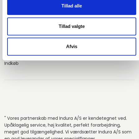
" Jeg har konsekvent oplevet fremragende service og
Tillad alle
kommunikation fra INDURA gennem hele vores partnerskab.
Uanset forespørgsel eller problem har de været hurtige og
ivrige efter at hjælpe, og de arbejder sammen for at opnå
Tillad valgte
de bedst mulige resultater.
Afvis
Mario Sunjic
Indkøb
" Vores partnerskab med Indura A/S er kendetegnet ved.
Upåklagelig service, høj kvalitet, perfekt forarbejdning,
meget god tilgængelighed. Vi værdsætter Indura A/S som
en god leverandør af vores specialflanger.