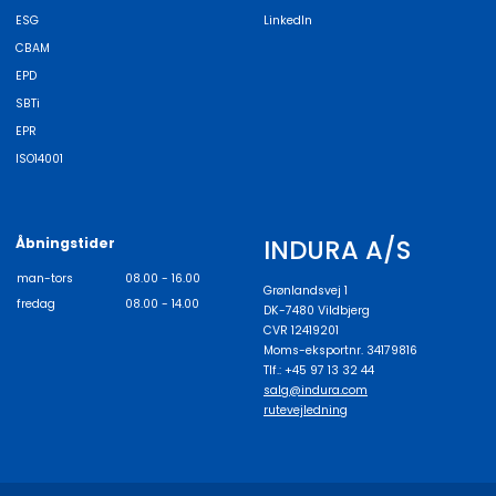
ESG
LinkedIn
CBAM
EPD
SBTi
EPR
ISO14001
INDURA A/S
Åbningstider
man-tors
08.00 - 16.00
Grønlandsvej 1
fredag
08.00 - 14.00
DK-7480 Vildbjerg
CVR 12419201
Moms-eksportnr. 34179816
Tlf.: +45 97 13 32 44
salg@indura.com
rutevejledning