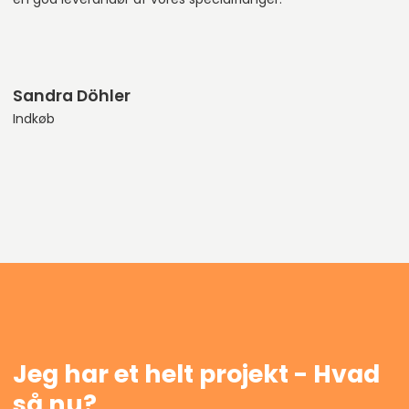
Sandra Döhler
Indkøb
Jeg har et helt projekt - Hvad
så nu?