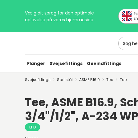
Vælg dit sprog for den optimale
Sp
En
oplevelse på vores hjemmeside
Søg her
Flanger
Svejsefittings
Gevindfittings
Svejsefittings
Sort stål
ASME B16.9
Tee
Tee
Tee, ASME B16.9, Sch
3/4"/1/2", A-234 W
EPD