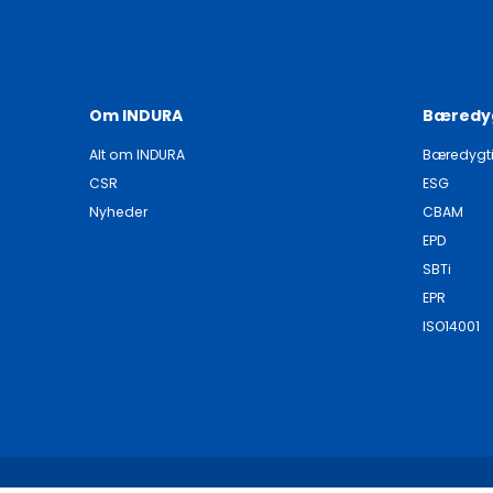
Om INDURA
Bæredy
Alt om INDURA
Bæredygt
CSR
ESG
Nyheder
CBAM
EPD
SBTi
EPR
ISO14001