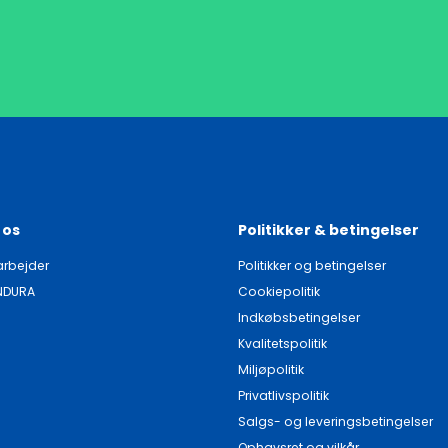
 os
Politikker & betingelser
rbejder
Politikker og betingelser
NDURA
Cookiepolitik
Indkøbsbetingelser
Kvalitetspolitik
Miljøpolitik
Privatlivspolitik
Salgs- og leveringsbetingelser
Ophavsret og vilkår