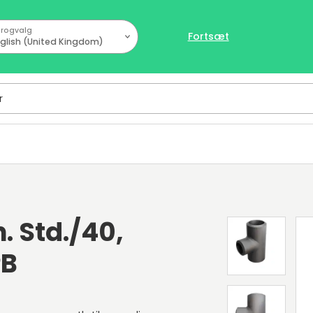
rogvalg
Fortsæt
glish (United Kingdom)
. Std./40,
PB