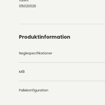
Varenr.
015020026
Produktinformation
Nøglespecifikationer
Mål
Pallekonfiguration