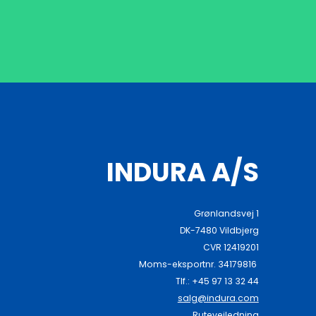
INDURA A/S
Grønlandsvej 1
DK-7480 Vildbjerg
CVR 12419201
Moms-eksportnr. 34179816
Tlf.: +45 97 13 32 44
salg@indura.com
Rutevejledning