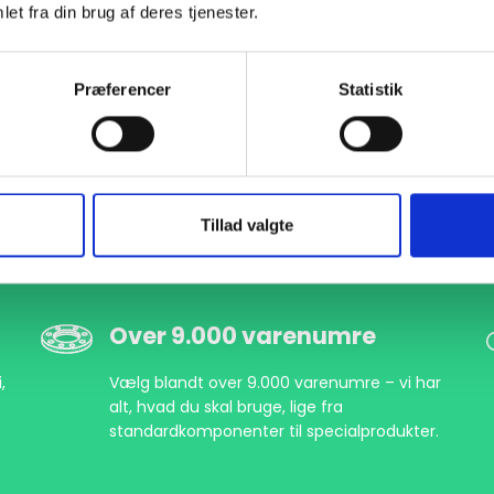
et fra din brug af deres tjenester.
Præferencer
Statistik
Tillad valgte
Over 9.000 varenumre
,
Vælg blandt over 9.000 varenumre – vi har
alt, hvad du skal bruge, lige fra
standardkomponenter til specialprodukter.