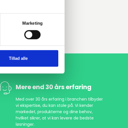
Marketing
Tillad alle
Mere end 30 års erfaring
Med over 30 års erfaring i branchen tilbyder
vi ekspertise, du kan stole på. Vi kender
markedet, produkterne og dine behov,
hvilket sikrer, at vi kan levere de bedste
løsninger.