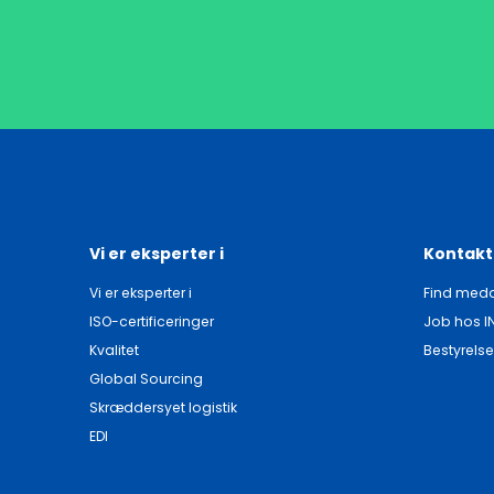
Vi er eksperter i
Kontakt
Vi er eksperter i
Find meda
ISO-certificeringer
Job hos I
Kvalitet
Bestyrelse
Global Sourcing
Skræddersyet logistik
EDI