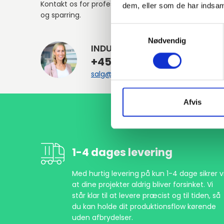
Kontakt os for professionel rådgivning
dem, eller som de har indsaml
og sparring.
Samtykkevalg
Nødvendig
INDURA DK
+45 97 13 32 44
salg@indura.com
Afvis
1-4 dages levering
Med hurtig levering på kun 1-4 dage sikrer vi
at dine projekter aldrig bliver forsinket. Vi
står klar til at levere præcist og til tiden, så
du kan holde dit produktionsflow kørende
uden afbrydelser.