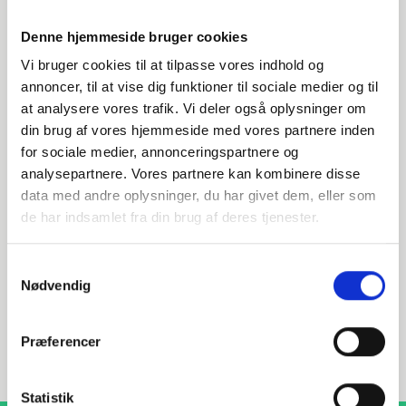
Denne hjemmeside bruger cookies
Vi bruger cookies til at tilpasse vores indhold og
annoncer, til at vise dig funktioner til sociale medier og til
at analysere vores trafik. Vi deler også oplysninger om
din brug af vores hjemmeside med vores partnere inden
Har du spørgsmål?
for sociale medier, annonceringspartnere og
analysepartnere. Vores partnere kan kombinere disse
Vi står klar til at hjælpe med spørgsmål om produkter,
data med andre oplysninger, du har givet dem, eller som
service eller andet. Kontakt os for professionel rådgivning
og sparring.
de har indsamlet fra din brug af deres tjenester.
Samtykkevalg
Nødvendig
INDURA DK
+45 97 13 32 44
Præferencer
salg@indura.com
Statistik