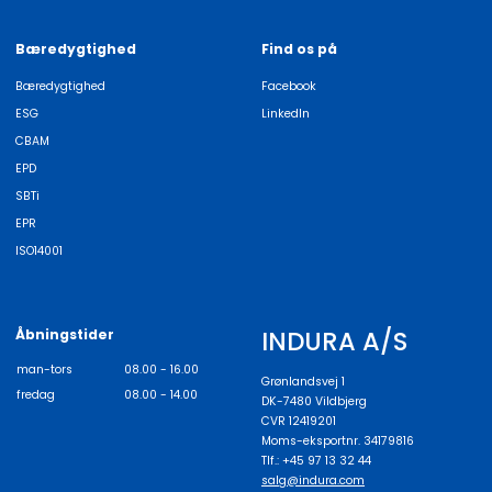
Bæredygtighed
Find os på
Bæredygtighed
Facebook
ESG
LinkedIn
CBAM
EPD
SBTi
EPR
ISO14001
INDURA A/S
Åbningstider
man-tors
08.00 - 16.00
Grønlandsvej 1
fredag
08.00 - 14.00
DK-7480 Vildbjerg
CVR 12419201
Moms-eksportnr. 34179816
Tlf.: +45 97 13 32 44
salg@indura.com