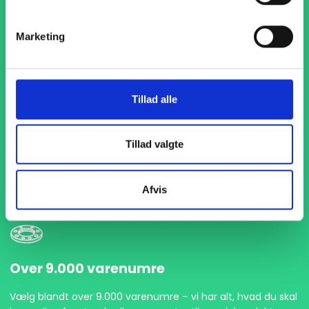
Marketing
Tillad alle
1-4 dages levering
Med hurtig levering på kun 1-4 dage sikrer vi, at dine
Tillad valgte
projekter aldrig bliver forsinket. Vi står klar til at levere
præcist og til tiden, så du kan holde dit produktionsflow
kørende uden afbrydelser.
Afvis
Over 9.000 varenumre
Vælg blandt over 9.000 varenumre – vi har alt, hvad du skal