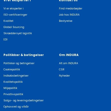
Vi er eksperter i
Kontakt os
Vi er eksperter i
Find medarbejder
ISO-certificeringer
Job hos INDURA
Kvalitet
Bestyrelse
Global Sourcing
Skræddersyet logistik
EDI
Politikker & betingelser
Om INDURA
Politikker og betingelser
Alt om INDURA
Cookiepolitik
CSR
Indkøbsbetingelser
Nyheder
Kvalitetspolitik
Miljøpolitik
Privatlivspolitik
Salgs- og leveringsbetingelser
Ophavsret og vilkår