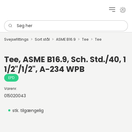
Mit k
Søg her
Svejsefittings
Sort stål
ASME B16.9
Tee
Tee
Tee, ASME B16.9, Sch. Std./40, 1
1/2"/1/2", A-234 WPB
EPD
Varenr.
015020043
stk. tilgængelig