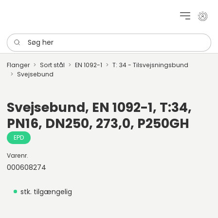
Mit k
Søg her
Flanger
Sort stål
EN 1092-1
T: 34 - Tilsvejsningsbund
Svejsebund
Svejsebund, EN 1092-1, T:34,
PN16, DN250, 273,0, P250GH
EPD
Varenr.
000608274
stk. tilgængelig