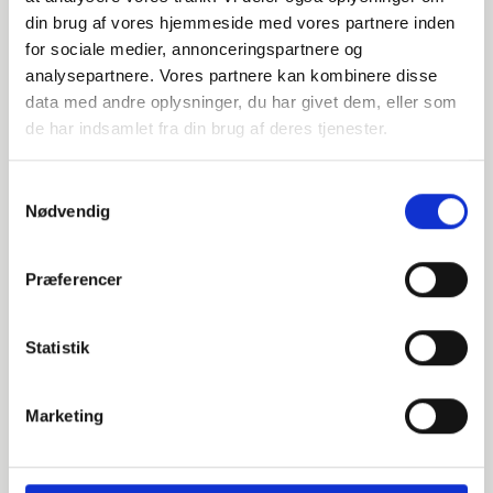
Alternative varer
din brug af vores hjemmeside med vores partnere inden
for sociale medier, annonceringspartnere og
analysepartnere. Vores partnere kan kombinere disse
data med andre oplysninger, du har givet dem, eller som
000608273
de har indsamlet fra din brug af deres tjenester.
DN250 273,0 Svejsebund (S-6,3)
Samtykkevalg
Nødvendig
EN 1092-1 T:34 PN10
P250GH 1.0460
Præferencer
Svejsebund
stk. tilgængelig
Statistik
000608276
Marketing
DN250 273,0 Svejsebund (S-7,1)