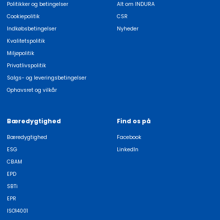
Politikker og betingelser
Alt om INDURA
Cookiepolitik
CSR
Indkøbsbetingelser
Nyheder
Kvalitetspolitik
Miljøpolitik
Privatlivspolitik
Salgs- og leveringsbetingelser
Ophavsret og vilkår
Bæredygtighed
Find os på
Bæredygtighed
Facebook
ESG
LinkedIn
CBAM
EPD
SBTi
EPR
ISO14001