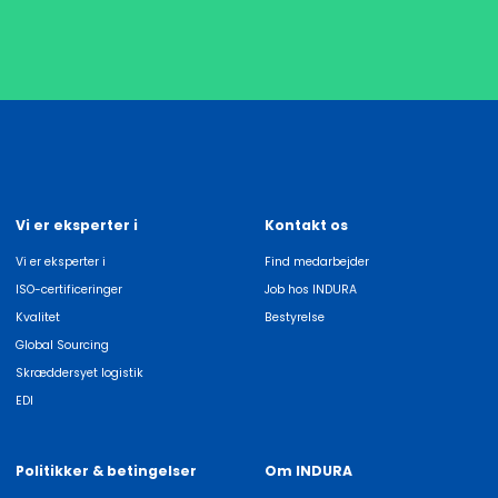
Vi er eksperter i
Kontakt os
Vi er eksperter i
Find medarbejder
ISO-certificeringer
Job hos INDURA
Kvalitet
Bestyrelse
Global Sourcing
Skræddersyet logistik
EDI
Politikker & betingelser
Om INDURA