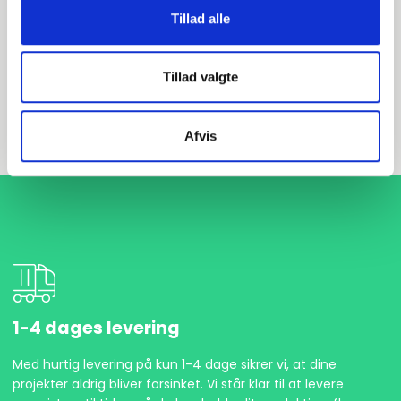
Tillad alle
EN 1092-1 T:34 PN40
P250GH 1.0460
Tillad valgte
Svejsebund
stk. tilgængelig
Afvis
1-4 dages levering
Med hurtig levering på kun 1-4 dage sikrer vi, at dine
projekter aldrig bliver forsinket. Vi står klar til at levere