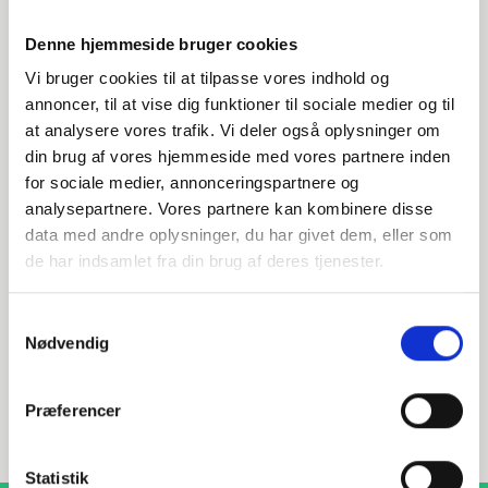
Denne hjemmeside bruger cookies
Vi bruger cookies til at tilpasse vores indhold og
annoncer, til at vise dig funktioner til sociale medier og til
at analysere vores trafik. Vi deler også oplysninger om
din brug af vores hjemmeside med vores partnere inden
Har du spørgsmål?
for sociale medier, annonceringspartnere og
analysepartnere. Vores partnere kan kombinere disse
Vi står klar til at hjælpe med spørgsmål om produkter,
data med andre oplysninger, du har givet dem, eller som
service eller andet. Kontakt os for professionel rådgivning
og sparring.
de har indsamlet fra din brug af deres tjenester.
Samtykkevalg
Nødvendig
INDURA DK
+45 97 13 32 44
Præferencer
salg@indura.com
Statistik