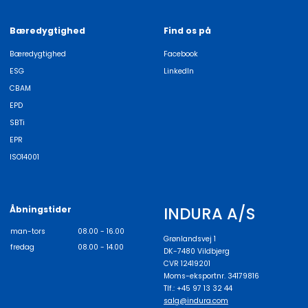
Bæredygtighed
Find os på
Bæredygtighed
Facebook
ESG
LinkedIn
CBAM
EPD
SBTi
EPR
ISO14001
INDURA A/S
Åbningstider
man-tors
08.00 - 16.00
Grønlandsvej 1
fredag
08.00 - 14.00
DK-7480 Vildbjerg
CVR 12419201
Moms-eksportnr. 34179816
Tlf.: +45 97 13 32 44
salg@indura.com