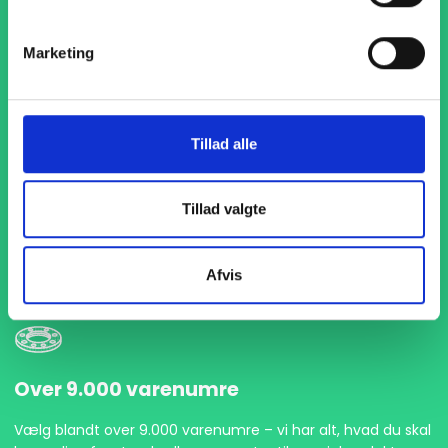
Marketing
Tillad alle
1-4 dages levering
Med hurtig levering på kun 1-4 dage sikrer vi, at dine
Tillad valgte
projekter aldrig bliver forsinket. Vi står klar til at levere
præcist og til tiden, så du kan holde dit produktionsflow
kørende uden afbrydelser.
Afvis
Over 9.000 varenumre
Vælg blandt over 9.000 varenumre – vi har alt, hvad du skal