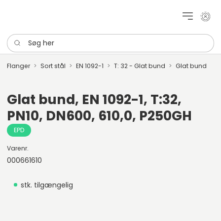
Mit k
Søg her
Flanger
Sort stål
EN 1092-1
T: 32 - Glat bund
Glat bund
Glat bund, EN 1092-1, T:32,
PN10, DN600, 610,0, P250GH
EPD
Varenr.
000661610
stk. tilgængelig