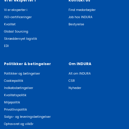
Vi er eksperter i
Kontakt os
Vi er eksperter i
Find medarbejder
ISO-certificeringer
Job hos INDURA
Kvalitet
Bestyrelse
Global Sourcing
Skræddersyet logistik
EDI
Politikker & betingelser
Om INDURA
Politikker og betingelser
Alt om INDURA
Cookiepolitik
CSR
Indkøbsbetingelser
Nyheder
Kvalitetspolitik
Miljøpolitik
Privatlivspolitik
Salgs- og leveringsbetingelser
Ophavsret og vilkår