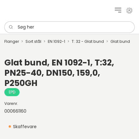
Mit k
Søg her
Flanger
Sort stål
EN 1092-1
T: 32 - Glat bund
Glat bund
Glat bund, EN 1092-1, T:32,
PN25-40, DN150, 159,0,
P250GH
EPD
Varenr.
000661160
Skaffevare