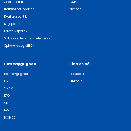
Cookiepolitik
CSR
Indkøbsbetingelser
Nyheder
Kvalitetspolitik
Miljøpolitik
Privatlivspolitik
Salgs- og leveringsbetingelser
Ophavsret og vilkår
Bæredygtighed
Find os på
Bæredygtighed
Facebook
ESG
LinkedIn
CBAM
EPD
SBTi
EPR
ISO14001