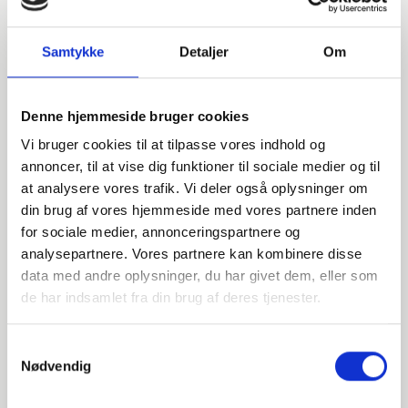
Samtykke
Detaljer
Om
Denne hjemmeside bruger cookies
Vi bruger cookies til at tilpasse vores indhold og
annoncer, til at vise dig funktioner til sociale medier og til
at analysere vores trafik. Vi deler også oplysninger om
din brug af vores hjemmeside med vores partnere inden
for sociale medier, annonceringspartnere og
analysepartnere. Vores partnere kan kombinere disse
data med andre oplysninger, du har givet dem, eller som
Har du spørgsmål?
de har indsamlet fra din brug af deres tjenester.
Vi står klar til at hjælpe med spørgsmål om produkter,
Samtykkevalg
service eller andet. Kontakt os for professionel rådgivning
Nødvendig
og sparring.