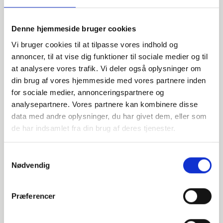
Alternative varer
Denne hjemmeside bruger cookies
Vi bruger cookies til at tilpasse vores indhold og
000581016
annoncer, til at vise dig funktioner til sociale medier og til
at analysere vores trafik. Vi deler også oplysninger om
DN100 4" Gevindflange
din brug af vores hjemmeside med vores partnere inden
for sociale medier, annonceringspartnere og
EN 1092-1 T:13 B1 PN10-16 ISO7/1 Rp
analysepartnere. Vores partnere kan kombinere disse
data med andre oplysninger, du har givet dem, eller som
P250GH 1.0460
de har indsamlet fra din brug af deres tjenester.
Gevindflange
stk. tilgængelig
Samtykkevalg
Nødvendig
000581416
Præferencer
DN100 4" Gevindflange