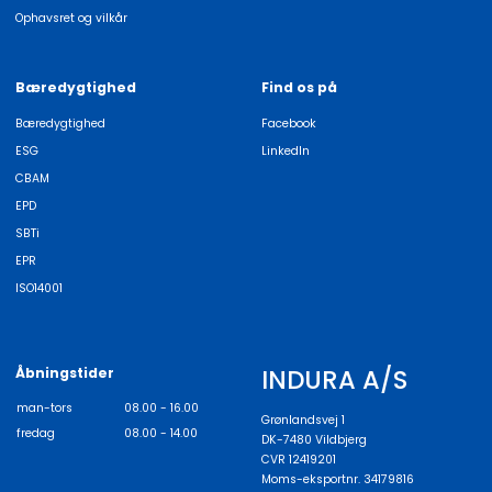
Ophavsret og vilkår
Bæredygtighed
Find os på
Bæredygtighed
Facebook
ESG
LinkedIn
CBAM
EPD
SBTi
EPR
ISO14001
INDURA A/S
Åbningstider
man-tors
08.00 - 16.00
Grønlandsvej 1
fredag
08.00 - 14.00
DK-7480 Vildbjerg
CVR 12419201
Moms-eksportnr. 34179816