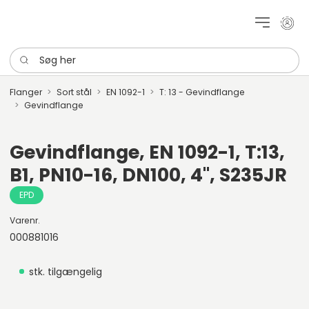
Mit k
Søg her
Flanger
Sort stål
EN 1092-1
T: 13 - Gevindflange
Gevindflange
Gevindflange, EN 1092-1, T:13,
B1, PN10-16, DN100, 4", S235JR
EPD
Varenr.
000881016
stk. tilgængelig