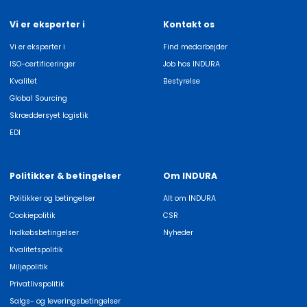
Vi er eksperter i
Kontakt os
Vi er eksperter i
Find medarbejder
ISO-certificeringer
Job hos INDURA
Kvalitet
Bestyrelse
Global Sourcing
Skræddersyet logistik
EDI
Politikker & betingelser
Om INDURA
Politikker og betingelser
Alt om INDURA
Cookiepolitik
CSR
Indkøbsbetingelser
Nyheder
Kvalitetspolitik
Miljøpolitik
Privatlivspolitik
Salgs- og leveringsbetingelser