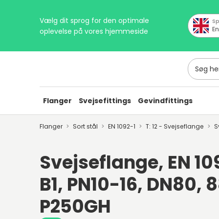
Vælg dit sprog for den optimale
Sp
En
oplevelse på vores hjemmeside
Søg her
Flanger
Svejsefittings
Gevindfittings
Flanger
Sort stål
EN 1092-1
T: 12 - Svejseflange
S
Svejseflange, EN 109
B1, PN10-16, DN80, 8
P250GH