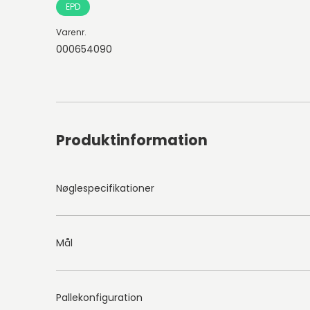
EPD
Varenr.
000654090
Produktinformation
Nøglespecifikationer
Mål
Pallekonfiguration