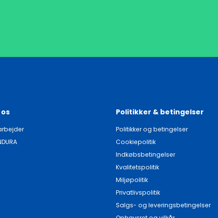
 os
Politikker & betingelser
rbejder
Politikker og betingelser
NDURA
Cookiepolitik
Indkøbsbetingelser
Kvalitetspolitik
Miljøpolitik
Privatlivspolitik
Salgs- og leveringsbetingelser
Ophavsret og vilkår