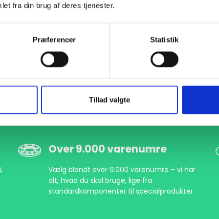
et fra din brug af deres tjenester.
Præferencer
Statistik
Tillad valgte
Over 9.000 varenumre
,
Vælg blandt over 9.000 varenumre – vi har
alt, hvad du skal bruge, lige fra
standardkomponenter til specialprodukter.