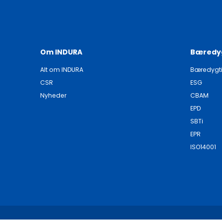
Om INDURA
Bæredy
Alt om INDURA
Bæredygt
CSR
ESG
Nyheder
CBAM
EPD
SBTi
EPR
ISO14001