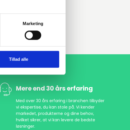
Marketing
Tillad alle
Mere end 30 års erfaring
Med over 30 års erfaring i branchen tilbyder
vi ekspertise, du kan stole på. Vi kender
markedet, produkterne og dine behov,
hvilket sikrer, at vi kan levere de bedste
løsninger.