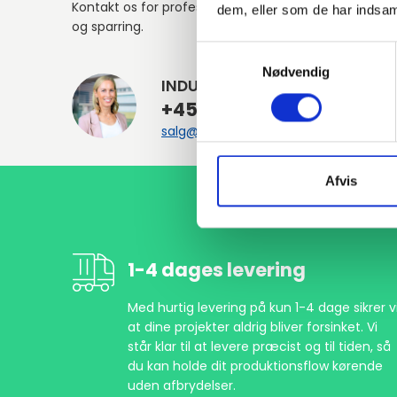
Kontakt os for professionel rådgivning
dem, eller som de har indsaml
og sparring.
Samtykkevalg
Nødvendig
INDURA DK
+45 97 13 32 44
salg@indura.com
Afvis
1-4 dages levering
Med hurtig levering på kun 1-4 dage sikrer vi
at dine projekter aldrig bliver forsinket. Vi
står klar til at levere præcist og til tiden, så
du kan holde dit produktionsflow kørende
uden afbrydelser.