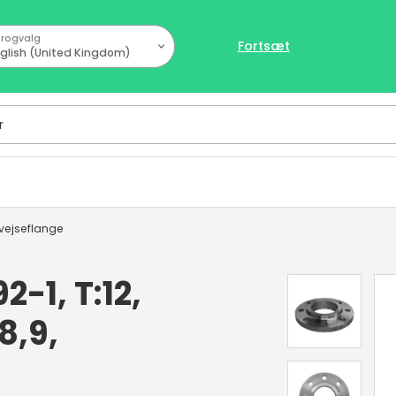
rogvalg
Fortsæt
glish (United Kingdom)
vejseflange
2-1, T:12,
8,9,