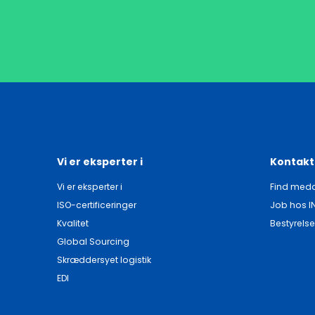
Vi er eksperter i
Kontakt
Vi er eksperter i
Find meda
ISO-certificeringer
Job hos I
Kvalitet
Bestyrelse
Global Sourcing
Skræddersyet logistik
EDI