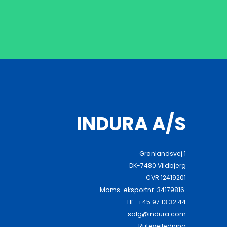
INDURA A/S
Grønlandsvej 1
DK-7480 Vildbjerg
CVR 12419201
Moms-eksportnr. 34179816
Tlf.: +45 97 13 32 44
salg@indura.com
Rutevejledning