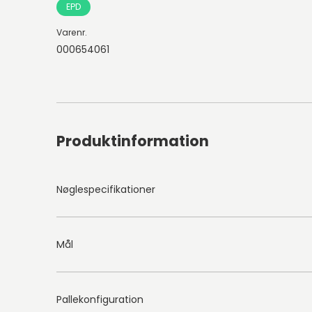
EPD
Varenr.
000654061
Produktinformation
Nøglespecifikationer
Mål
Pallekonfiguration