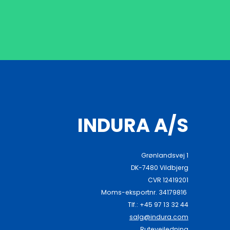
INDURA A/S
Grønlandsvej 1
DK-7480 Vildbjerg
CVR 12419201
Moms-eksportnr. 34179816
Tlf.: +45 97 13 32 44
salg@indura.com
Rutevejledning