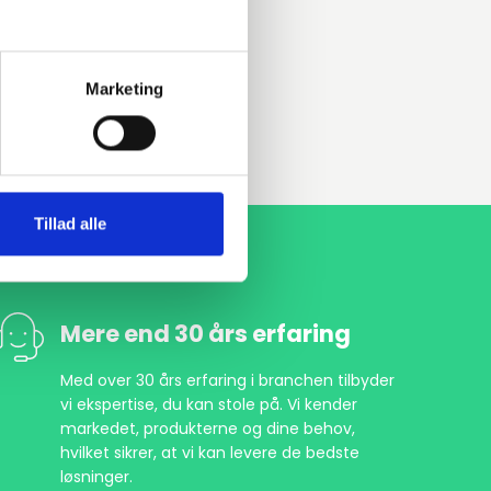
Marketing
Tillad alle
Mere end 30 års erfaring
Med over 30 års erfaring i branchen tilbyder
vi ekspertise, du kan stole på. Vi kender
markedet, produkterne og dine behov,
hvilket sikrer, at vi kan levere de bedste
løsninger.