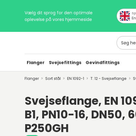
Vælg dit sprog for den optimale
Sp
En
oplevelse på vores hjemmeside
Søg her
Flanger
Svejsefittings
Gevindfittings
Flanger
Sort stål
EN 1092-1
T: 12 - Svejseflange
S
Svejseflange, EN 109
B1, PN10-16, DN50, 6
P250GH