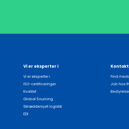
Vi er eksperter i
Kontakt
Vi er eksperter i
Find meda
ISO-certificeringer
Job hos I
Kvalitet
Bestyrelse
Global Sourcing
Skræddersyet logistik
EDI