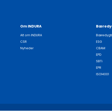
Om INDURA
Bæredy
Alt om INDURA
Bæredygt
CSR
ESG
Nyheder
CBAM
EPD
SBTi
EPR
ISO14001