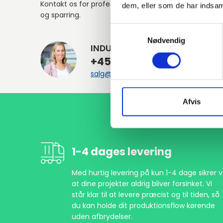
Kontakt os for professionel rådgivning
dem, eller som de har indsaml
og sparring.
Samtykkevalg
Nødvendig
INDURA DK
+45 97 13 32 44
salg@indura.com
Afvis
1-4 dages levering
Med hurtig levering på kun 1-4 dage sikrer vi
at dine projekter aldrig bliver forsinket. Vi
står klar til at levere præcist og til tiden, så
du kan holde dit produktionsflow kørende
uden afbrydelser.