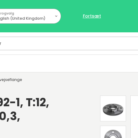
rogvalg
Fortsæt
glish (United Kingdom)
vejseflange
2-1, T:12,
0,3,