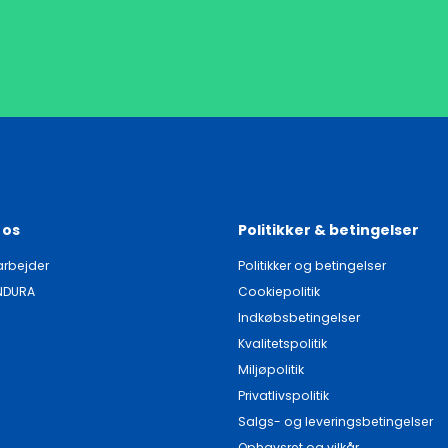
 os
Politikker & betingelser
rbejder
Politikker og betingelser
NDURA
Cookiepolitik
Indkøbsbetingelser
Kvalitetspolitik
Miljøpolitik
Privatlivspolitik
Salgs- og leveringsbetingelser
Ophavsret og vilkår