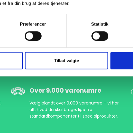
et fra din brug af deres tjenester.
Præferencer
Statistik
Tillad valgte
Over 9.000 varenumre
,
Vælg blandt over 9.000 varenumre – vi har
alt, hvad du skal bruge, lige fra
standardkomponenter til specialprodukter.