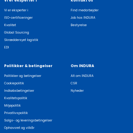
Vi er eksperter i
Kontakt os
Vi er eksperter i
Find medarbejder
ISO-certificeringer
Job hos INDURA
Kvalitet
Bestyrelse
Global Sourcing
Skræddersyet logistik
EDI
Politikker & betingelser
Om INDURA
Politikker og betingelser
Alt om INDURA
Cookiepolitik
CSR
Indkøbsbetingelser
Nyheder
Kvalitetspolitik
Miljøpolitik
Privatlivspolitik
Salgs- og leveringsbetingelser
Ophavsret og vilkår