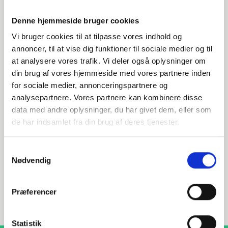
Denne hjemmeside bruger cookies
Vi bruger cookies til at tilpasse vores indhold og
annoncer, til at vise dig funktioner til sociale medier og til
at analysere vores trafik. Vi deler også oplysninger om
din brug af vores hjemmeside med vores partnere inden
Har du spørgsmål?
for sociale medier, annonceringspartnere og
analysepartnere. Vores partnere kan kombinere disse
Vi står klar til at hjælpe med spørgsmål om produkter,
data med andre oplysninger, du har givet dem, eller som
service eller andet. Kontakt os for professionel rådgivning
og sparring.
de har indsamlet fra din brug af deres tjenester.
Samtykkevalg
Nødvendig
INDURA DK
+45 97 13 32 44
Præferencer
salg@indura.com
Statistik