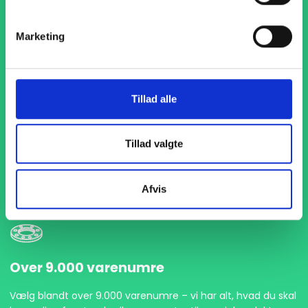
Marketing
Tillad alle
1-4 dages levering
Med hurtig levering på kun 1-4 dage sikrer vi, at dine
Tillad valgte
projekter aldrig bliver forsinket. Vi står klar til at levere
præcist og til tiden, så du kan holde dit produktionsflow
kørende uden afbrydelser.
Afvis
Over 9.000 varenumre
Vælg blandt over 9.000 varenumre – vi har alt, hvad du skal