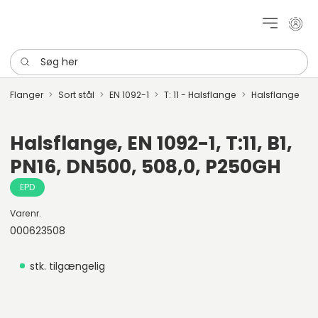
Mit k
Søg her
Flanger
Sort stål
EN 1092-1
T: 11 - Halsflange
Halsflange
Halsflange, EN 1092-1, T:11, B1,
PN16, DN500, 508,0, P250GH
EPD
Varenr.
000623508
stk. tilgængelig