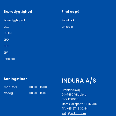
Bæredygtighed
Find os på
Bæredygtighed
Facebook
ESG
LinkedIn
CBAM
EPD
SBTi
EPR
ISO14001
INDURA A/S
Åbningstider
man-tors
08.00 - 16.00
Grønlandsvej 1
fredag
08.00 - 14.00
DK-7480 Vildbjerg
CVR 12419201
Moms-eksportnr. 34179816
Tlf.: +45 97 13 32 44
salg@indura.com