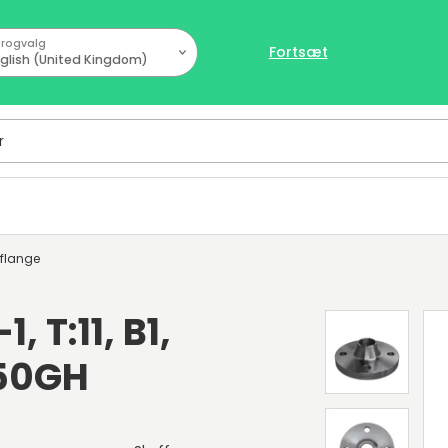
rogvalg
Fortsæt
glish (United Kingdom)
sflange
, T:11, B1,
250GH