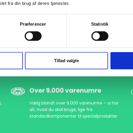
et fra din brug af deres tjenester.
Præferencer
Statistik
Tillad valgte
Over 9.000 varenumre
,
Vælg blandt over 9.000 varenumre – vi har
alt, hvad du skal bruge, lige fra
standardkomponenter til specialprodukter.