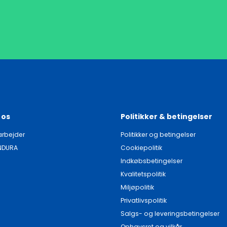
 os
Politikker & betingelser
rbejder
Politikker og betingelser
NDURA
Cookiepolitik
Indkøbsbetingelser
Kvalitetspolitik
Miljøpolitik
Privatlivspolitik
Salgs- og leveringsbetingelser
Ophavsret og vilkår