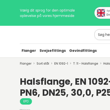
Vælg dit sprog for den optimale
Sp
En
oplevelse på vores hjemmeside
Søg her
Flanger
Svejsefittings
Gevindfittings
Flanger
Sort stål
EN 1092-1
T: 11 - Halsflange
Hal
Halsflange, EN 1092-1
PN6, DN25, 30,0, P
EPD