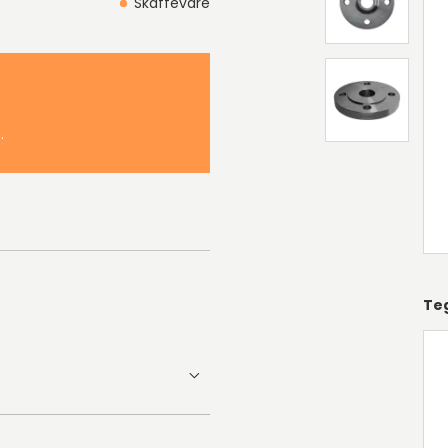
Skaffevare
.
Te