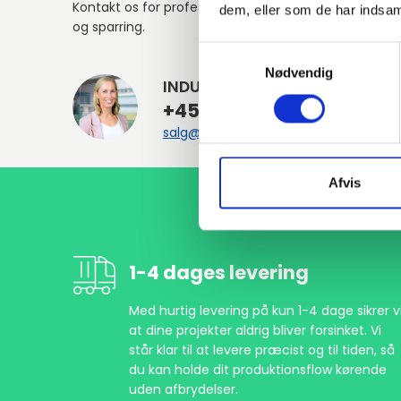
Kontakt os for professionel rådgivning
dem, eller som de har indsaml
og sparring.
Samtykkevalg
Nødvendig
INDURA DK
+45 97 13 32 44
salg@indura.com
Afvis
1-4 dages levering
Med hurtig levering på kun 1-4 dage sikrer vi
at dine projekter aldrig bliver forsinket. Vi
står klar til at levere præcist og til tiden, så
du kan holde dit produktionsflow kørende
uden afbrydelser.