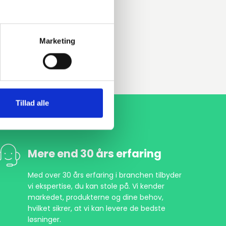
Marketing
Tillad alle
Mere end 30 års erfaring
Med over 30 års erfaring i branchen tilbyder
vi ekspertise, du kan stole på. Vi kender
markedet, produkterne og dine behov,
hvilket sikrer, at vi kan levere de bedste
løsninger.