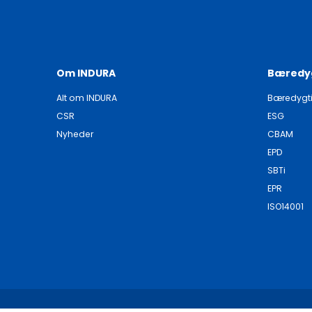
Om INDURA
Bæredy
Alt om INDURA
Bæredygt
CSR
ESG
Nyheder
CBAM
EPD
SBTi
EPR
ISO14001