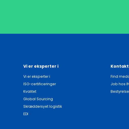
Vi er eksperter i
Kontakt
Vi er eksperter i
Find meda
ISO-certificeringer
Job hos I
Kvalitet
Bestyrelse
Global Sourcing
Skræddersyet logistik
EDI