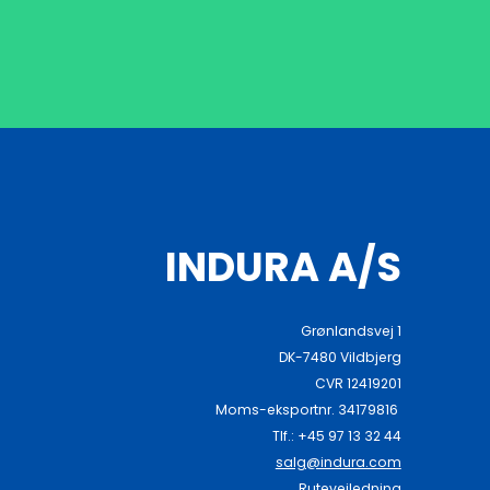
INDURA A/S
Grønlandsvej 1
DK-7480 Vildbjerg
CVR 12419201
Moms-eksportnr. 34179816
Tlf.: +45 97 13 32 44
salg@indura.com
Rutevejledning