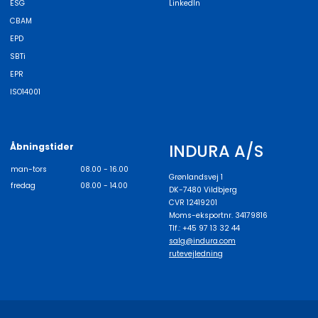
ESG
LinkedIn
CBAM
EPD
SBTi
EPR
ISO14001
INDURA A/S
Åbningstider
man-tors
08.00 - 16.00
Grønlandsvej 1
fredag
08.00 - 14.00
DK-7480 Vildbjerg
CVR 12419201
Moms-eksportnr. 34179816
Tlf.: +45 97 13 32 44
salg@indura.com
rutevejledning