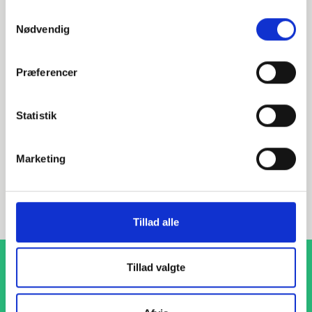
Alternative varer
Samtykkevalg
Nødvendig
000623813
Præferencer
DN800 813,0 Halsflange (S-12,5)
Statistik
EN 1092-1 T:11 B1 PN16
P250GH 1.0460
Marketing
Halsflange
stk. tilgængelig
Tillad alle
Tillad valgte