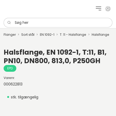
Mit k
Søg her
Flanger
Sort stål
EN 1092-1
T: 11 - Halsflange
Halsflange
Halsflange, EN 1092-1, T:11, B1,
PN10, DN800, 813,0, P250GH
EPD
Varenr.
000622813
stk. tilgængelig