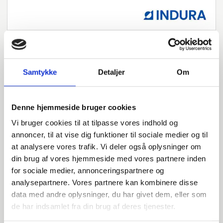
Samtykke
Detaljer
Om
Har du spørgsmål?
Vi står klar til at hjælpe med spørgsmål om produkter,
Denne hjemmeside bruger cookies
service eller andet. Kontakt os for professionel rådgivning
og sparring.
Vi bruger cookies til at tilpasse vores indhold og
annoncer, til at vise dig funktioner til sociale medier og til
at analysere vores trafik. Vi deler også oplysninger om
din brug af vores hjemmeside med vores partnere inden
INDURA DK
for sociale medier, annonceringspartnere og
+45 97 13 32 44
analysepartnere. Vores partnere kan kombinere disse
salg@indura.com
data med andre oplysninger, du har givet dem, eller som
de har indsamlet fra din brug af deres tjenester.