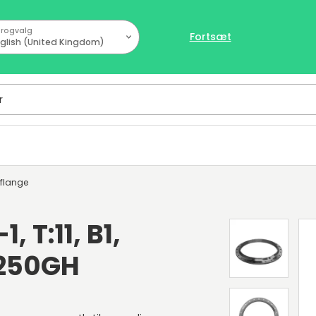
rogvalg
Fortsæt
glish (United Kingdom)
sflange
, T:11, B1,
P250GH