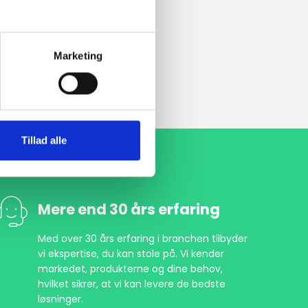
Marketing
Tillad alle
Mere end 30 års erfaring
Med over 30 års erfaring i branchen tilbyder
vi ekspertise, du kan stole på. Vi kender
markedet, produkterne og dine behov,
hvilket sikrer, at vi kan levere de bedste
løsninger.