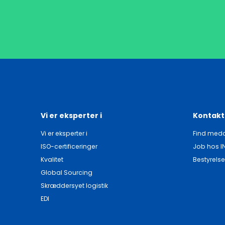
Vi er eksperter i
Kontakt
Vi er eksperter i
Find meda
ISO-certificeringer
Job hos I
Kvalitet
Bestyrelse
Global Sourcing
Skræddersyet logistik
EDI