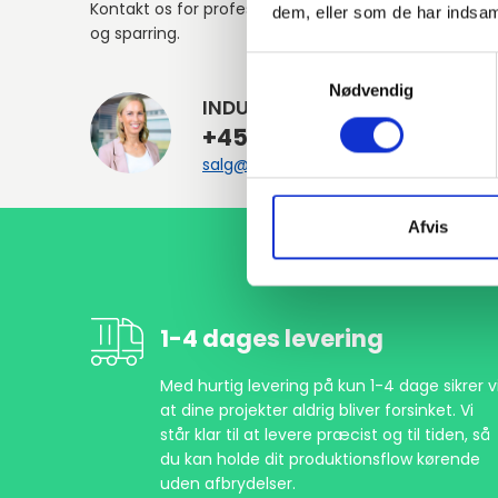
Kontakt os for professionel rådgivning
dem, eller som de har indsaml
og sparring.
Samtykkevalg
Nødvendig
INDURA DK
+45 97 13 32 44
salg@indura.com
Afvis
1-4 dages levering
Med hurtig levering på kun 1-4 dage sikrer vi
at dine projekter aldrig bliver forsinket. Vi
står klar til at levere præcist og til tiden, så
du kan holde dit produktionsflow kørende
uden afbrydelser.