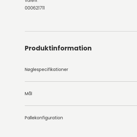
Varenr.
000621711
Produktinformation
Nøglespecifikationer
Mål
Pallekonfiguration