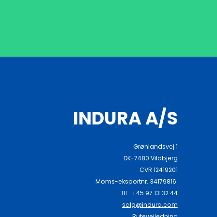
INDURA A/S
Grønlandsvej 1
DK-7480 Vildbjerg
CVR 12419201
Moms-eksportnr. 34179816
Tlf.: +45 97 13 32 44
salg@indura.com
Rutevejledning