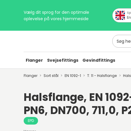
Vælg dit sprog for den optimale
Sp
En
oplevelse på vores hjemmeside
Søg her
Flanger
Svejsefittings
Gevindfittings
Flanger
Sort stål
EN 1092-1
T: 11 - Halsflange
Hal
Halsflange, EN 1092-1
PN6, DN700, 711,0, 
EPD