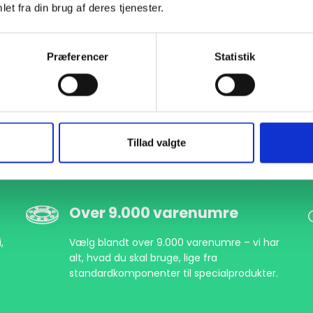
et fra din brug af deres tjenester.
Præferencer
Statistik
Tillad valgte
Over 9.000 varenumre
,
Vælg blandt over 9.000 varenumre – vi har
alt, hvad du skal bruge, lige fra
standardkomponenter til specialprodukter.