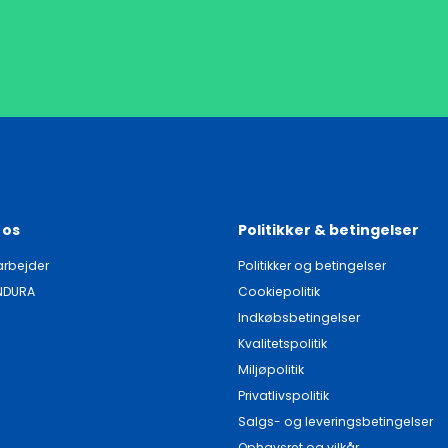
 os
Politikker & betingelser
rbejder
Politikker og betingelser
NDURA
Cookiepolitik
Indkøbsbetingelser
Kvalitetspolitik
Miljøpolitik
Privatlivspolitik
Salgs- og leveringsbetingelser
Ophavsret og vilkår