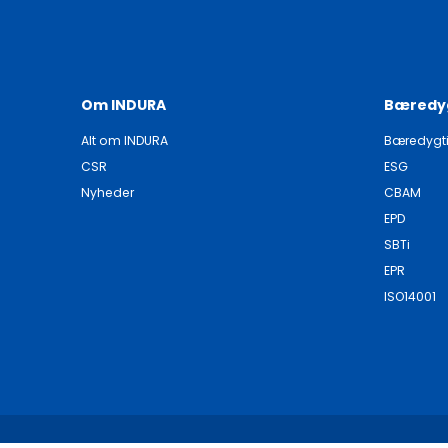
Om INDURA
Bæredy
Alt om INDURA
Bæredygt
CSR
ESG
Nyheder
CBAM
EPD
SBTi
EPR
ISO14001