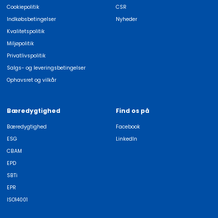
Cookiepolitik
CSR
Indkøbsbetingelser
Nyheder
Kvalitetspolitik
Miljøpolitik
Privatlivspolitik
Salgs- og leveringsbetingelser
Ophavsret og vilkår
Bæredygtighed
Find os på
Bæredygtighed
Facebook
ESG
LinkedIn
CBAM
EPD
SBTi
EPR
ISO14001