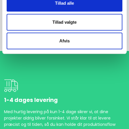
EN 1092-1 T:11 D PN40
Tillad alle
P250GH 1.0460
Tillad valgte
Halsflange
stk. tilgængelig
Afvis
1-4 dages levering
Med hurtig levering på kun 1-4 dage sikrer vi, at dine
projekter aldrig bliver forsinket. Vi står klar til at levere
præcist og til tiden, så du kan holde dit produktionsflow