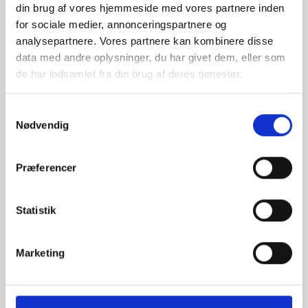
Alternative varer
din brug af vores hjemmeside med vores partnere inden
for sociale medier, annonceringspartnere og
analysepartnere. Vores partnere kan kombinere disse
000625140
data med andre oplysninger, du har givet dem, eller som
de har indsamlet fra din brug af deres tjenester.
DN125 139,7 Halsflange (S-4)
Samtykkevalg
EN 1092-1 T:11 B1 PN25-40
Nødvendig
P250GH 1.0460
Præferencer
Halsflange
stk. tilgængelig
Statistik
060625140
Marketing
DN125 139,7 Halsflange m/Not (S-4)