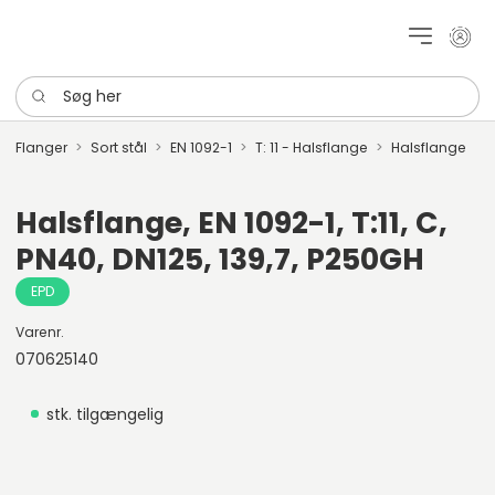
Mit k
Søg her
Flanger
Sort stål
EN 1092-1
T: 11 - Halsflange
Halsflange
Halsflange, EN 1092-1, T:11, C,
PN40, DN125, 139,7, P250GH
EPD
Varenr.
070625140
stk. tilgængelig