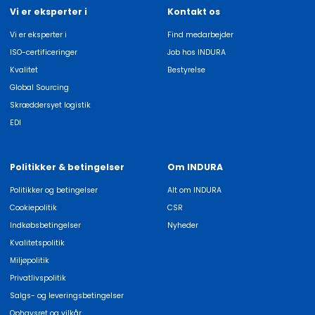
Vi er eksperter i
Kontakt os
Vi er eksperter i
Find medarbejder
ISO-certificeringer
Job hos INDURA
Kvalitet
Bestyrelse
Global Sourcing
Skræddersyet logistik
EDI
Politikker & betingelser
Om INDURA
Politikker og betingelser
Alt om INDURA
Cookiepolitik
CSR
Indkøbsbetingelser
Nyheder
Kvalitetspolitik
Miljøpolitik
Privatlivspolitik
Salgs- og leveringsbetingelser
Ophavsret og vilkår