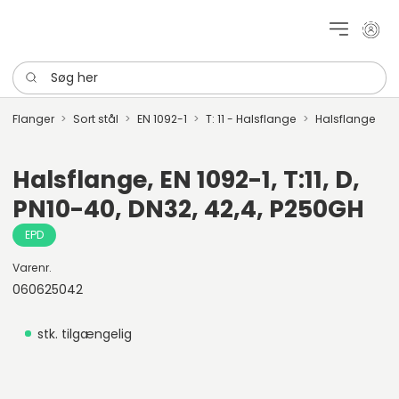
Mit k
Søg her
Flanger
Sort stål
EN 1092-1
T: 11 - Halsflange
Halsflange
Halsflange, EN 1092-1, T:11, D,
PN10-40, DN32, 42,4, P250GH
EPD
Varenr.
060625042
stk. tilgængelig