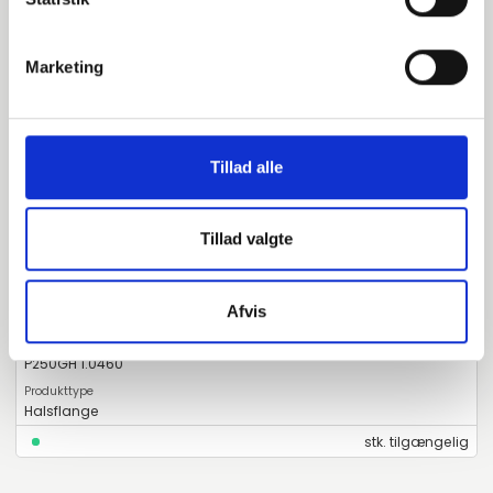
EN 1092-1 T:11 B1 PN10-40
P250GH 1.0460
Marketing
Halsflange
stk. tilgængelig
Tillad alle
070625042
Tillad valgte
DN32 42,4 Halsflange m/Feder (S-2,6)
Afvis
EN 1092-1 T:11 C PN10-40
P250GH 1.0460
Halsflange
stk. tilgængelig