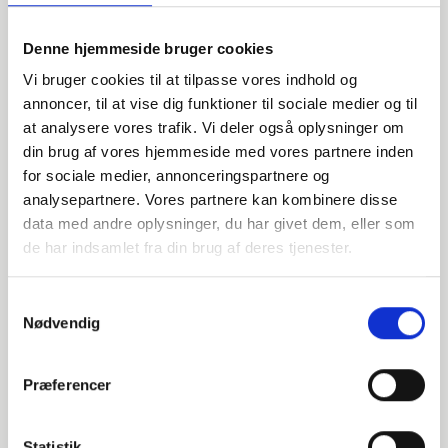
Alternative varer
Denne hjemmeside bruger cookies
000625042
Vi bruger cookies til at tilpasse vores indhold og
annoncer, til at vise dig funktioner til sociale medier og til
at analysere vores trafik. Vi deler også oplysninger om
DN32 42,4 Halsflange (S-2,6)
din brug af vores hjemmeside med vores partnere inden
EN 1092-1 T:11 B1 PN10-40
for sociale medier, annonceringspartnere og
analysepartnere. Vores partnere kan kombinere disse
P250GH 1.0460
data med andre oplysninger, du har givet dem, eller som
de har indsamlet fra din brug af deres tjenester.
Halsflange
stk. tilgængelig
Samtykkevalg
Nødvendig
040625042
Præferencer
DN32 42,4 Halsflange (S-4)
Statistik