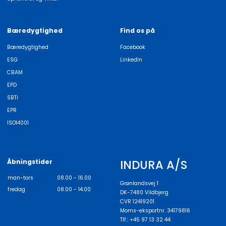
Bæredygtighed
Find os på
Bæredygtighed
Facebook
ESG
LinkedIn
CBAM
EPD
SBTi
EPR
ISO14001
INDURA A/S
Åbningstider
man-tors
08.00 - 16.00
Grønlandsvej 1
fredag
08.00 - 14.00
DK-7480 Vildbjerg
CVR 12419201
Moms-eksportnr. 34179816
Tlf.: +45 97 13 32 44