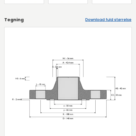
Tegning
Download fuld størrelse