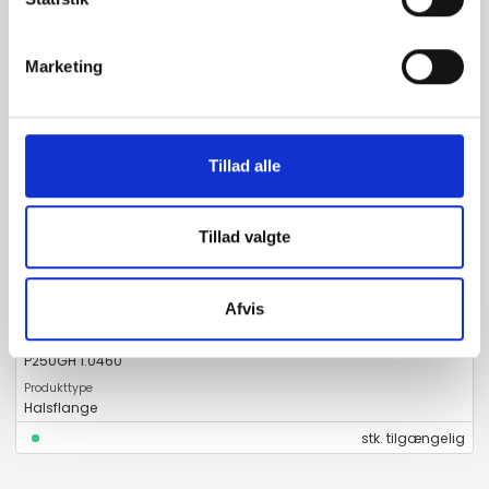
EN 1092-1 T:11 B1 PN10-40
P250GH 1.0460
Marketing
Halsflange
stk. tilgængelig
Tillad alle
070625034
Tillad valgte
DN25 33,7 Halsflange m/Feder (S-2,6)
Afvis
EN 1092-1 T:11 C PN10-40
P250GH 1.0460
Halsflange
stk. tilgængelig