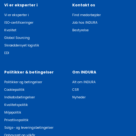
Vi er eksperter i
Kontakt os
Vi er eksperter i
Find medarbejder
ISO-certificeringer
Job hos INDURA
Kvalitet
Bestyrelse
Global Sourcing
Skræddersyet logistik
EDI
Politikker & betingelser
Om INDURA
Politikker og betingelser
Alt om INDURA
Cookiepolitik
CSR
Indkøbsbetingelser
Nyheder
Kvalitetspolitik
Miljøpolitik
Privatlivspolitik
Salgs- og leveringsbetingelser
Ophavsret og vilkår