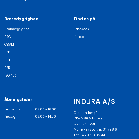
Bæredygtighed
Find os på
Bæredygtighed
Facebook
ESG
LinkedIn
CBAM
EPD
SBTi
EPR
ISO14001
INDURA A/S
Åbningstider
man-tors
08.00 - 16.00
Grønlandsvej 1
fredag
08.00 - 14.00
DK-7480 Vildbjerg
CVR 12419201
Moms-eksportnr. 34179816
Tlf.: +45 97 13 32 44