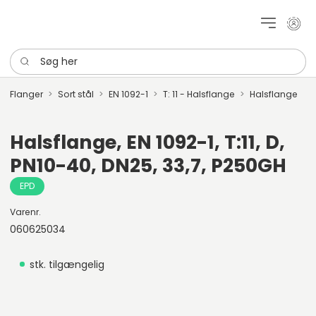
Mit k
Søg her
Flanger
Sort stål
EN 1092-1
T: 11 - Halsflange
Halsflange
Halsflange, EN 1092-1, T:11, D,
PN10-40, DN25, 33,7, P250GH
EPD
Varenr.
060625034
stk. tilgængelig