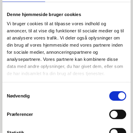
Alternative varer
Denne hjemmeside bruger cookies
000625034
Vi bruger cookies til at tilpasse vores indhold og
annoncer, til at vise dig funktioner til sociale medier og til
at analysere vores trafik. Vi deler også oplysninger om
DN25 33,7 Halsflange (S-2,6)
din brug af vores hjemmeside med vores partnere inden
EN 1092-1 T:11 B1 PN10-40
for sociale medier, annonceringspartnere og
analysepartnere. Vores partnere kan kombinere disse
P250GH 1.0460
data med andre oplysninger, du har givet dem, eller som
de har indsamlet fra din brug af deres tjenester.
Halsflange
stk. tilgængelig
Samtykkevalg
Nødvendig
040625034
Præferencer
DN25 33,7 Halsflange (S-4)
Statistik