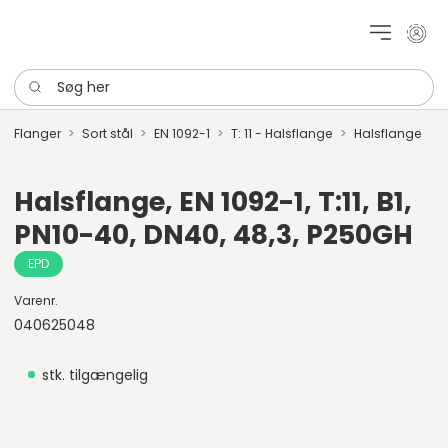
Mit k
Søg her
Flanger
Sort stål
EN 1092-1
T: 11 - Halsflange
Halsflange
Halsflange, EN 1092-1, T:11, B1,
PN10-40, DN40, 48,3, P250GH
EPD
Varenr.
040625048
stk. tilgængelig