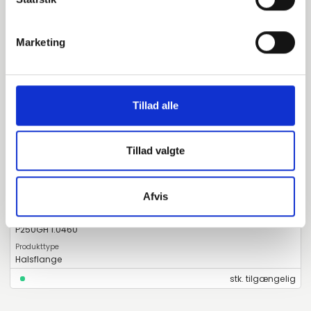
EN 1092-1 T:11 D PN10-40
P250GH 1.0460
Marketing
Halsflange
stk. tilgængelig
Tillad alle
070625048
Tillad valgte
DN40 48,3 Halsflange m/Feder (S-2,6)
Afvis
EN 1092-1 T:11 C PN10-40
P250GH 1.0460
Halsflange
stk. tilgængelig