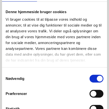
Alternative varer
Denne hjemmeside bruger cookies
000625048
Vi bruger cookies til at tilpasse vores indhold og
annoncer, til at vise dig funktioner til sociale medier og til
at analysere vores trafik. Vi deler også oplysninger om
DN40 48,3 Halsflange (S-2,6)
din brug af vores hjemmeside med vores partnere inden
EN 1092-1 T:11 B1 PN10-40
for sociale medier, annonceringspartnere og
analysepartnere. Vores partnere kan kombinere disse
P250GH 1.0460
data med andre oplysninger, du har givet dem, eller som
de har indsamlet fra din brug af deres tjenester.
Halsflange
stk. tilgængelig
Samtykkevalg
Nødvendig
060625048
Præferencer
DN40 48,3 Halsflange m/Not (S-2,6)
Statistik