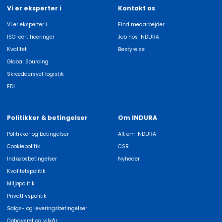
Vi er eksperter i
Kontakt os
Vi er eksperter i
Find medarbejder
ISO-certificeringer
Job hos INDURA
Kvalitet
Bestyrelse
Global Sourcing
Skræddersyet logistik
EDI
Politikker & betingelser
Om INDURA
Politikker og betingelser
Alt om INDURA
Cookiepolitik
CSR
Indkøbsbetingelser
Nyheder
Kvalitetspolitik
Miljøpolitik
Privatlivspolitik
Salgs- og leveringsbetingelser
Ophavsret og vilkår