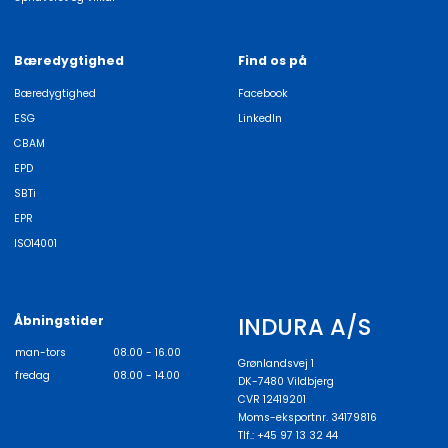
Bæredygtighed
Find os på
Bæredygtighed
Facebook
ESG
LinkedIn
CBAM
EPD
SBTi
EPR
ISO14001
INDURA A/S
Åbningstider
man-tors
08.00 - 16.00
Grønlandsvej 1
fredag
08.00 - 14.00
DK-7480 Vildbjerg
CVR 12419201
Moms-eksportnr. 34179816
Tlf.: +45 97 13 32 44