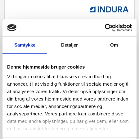
Samtykke
Detaljer
Om
Har du spørgsmål?
Vi står klar til at hjælpe med spørgsmål om produkter,
Denne hjemmeside bruger cookies
service eller andet. Kontakt os for professionel rådgivning
og sparring.
Vi bruger cookies til at tilpasse vores indhold og
annoncer, til at vise dig funktioner til sociale medier og til
at analysere vores trafik. Vi deler også oplysninger om
din brug af vores hjemmeside med vores partnere inden
INDURA DK
for sociale medier, annonceringspartnere og
+45 97 13 32 44
analysepartnere. Vores partnere kan kombinere disse
salg@indura.com
data med andre oplysninger, du har givet dem, eller som
de har indsamlet fra din brug af deres tjenester.