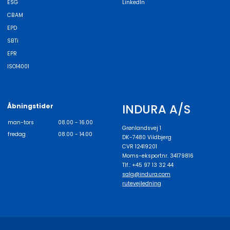
ESG
LinkedIn
CBAM
EPD
SBTi
EPR
ISO14001
INDURA A/S
Åbningstider
man-tors
08.00 - 16.00
Grønlandsvej 1
fredag
08.00 - 14.00
DK-7480 Vildbjerg
CVR 12419201
Moms-eksportnr. 34179816
Tlf.: +45 97 13 32 44
salg@indura.com
rutevejledning