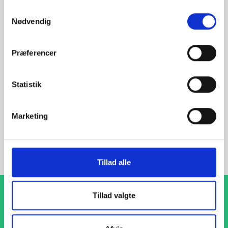
Alternative varer
Samtykkevalg
Nødvendig
000623168
Præferencer
DN150 168,3 Halsflange (S-4,5)
Statistik
EN 1092-1 T:11 B1 PN10-16
P250GH 1.0460
Marketing
Halsflange
stk. tilgængelig
Tillad alle
Tillad valgte