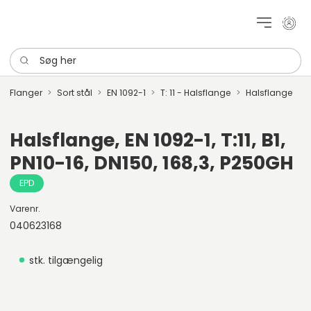
Mit k
Søg her
Flanger
Sort stål
EN 1092-1
T: 11 - Halsflange
Halsflange
Halsflange, EN 1092-1, T:11, B1,
PN10-16, DN150, 168,3, P250GH
EPD
Varenr.
040623168
stk. tilgængelig