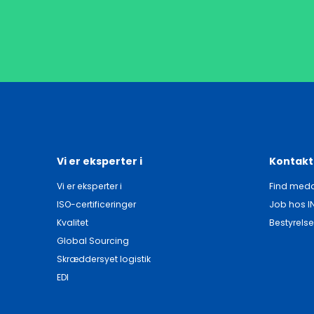
Vi er eksperter i
Kontakt
Vi er eksperter i
Find meda
ISO-certificeringer
Job hos I
Kvalitet
Bestyrelse
Global Sourcing
Skræddersyet logistik
EDI