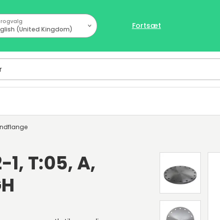
rogvalg
Fortsæt
glish (United Kingdom)
indflange
-1, T:05, A,
GH