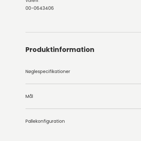
Varenr.
00-0643406
Produktinformation
Nøglespecifikationer
Mål
Pallekonfiguration