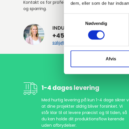
Kontakt os for professionel rådgivning
dem, eller som de har indsaml
og sparring.
Samtykkevalg
Nødvendig
INDURA DK
+45 97 13 32 44
salg@indura.com
Afvis
1-4 dages levering
Med hurtig levering på kun 1-4 dage sikrer vi
at dine projekter aldrig bliver forsinket. Vi
står klar til at levere præcist og til tiden, så
du kan holde dit produktionsflow kørende
uden afbrydelser.