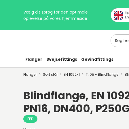
Vælg dit sprog for den optimale
Sp
En
oplevelse på vores hjemmeside
Søg her
Flanger
Svejsefittings
Gevindfittings
Flanger
Sort stål
EN 1092-1
T: 05 - Blindflange
Bl
Blindflange, EN 1092
PN16, DN400, P250
EPD