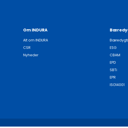
Om INDURA
Bæredy
Alt om INDURA
Bæredygt
CSR
ESG
Nyheder
CBAM
EPD
SBTi
EPR
ISO14001