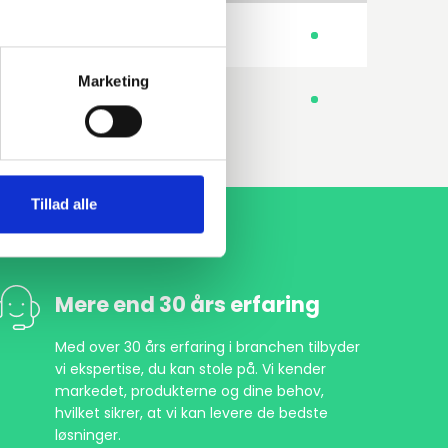
235JR 1.0038
Blindflange
Marketing
250GH 1.0460 HDG
Blindflange
Tillad alle
Mere end 30 års erfaring
Med over 30 års erfaring i branchen tilbyder
vi ekspertise, du kan stole på. Vi kender
markedet, produkterne og dine behov,
hvilket sikrer, at vi kan levere de bedste
løsninger.