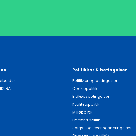
 os
Politikker & betingelser
rbejder
Politikker og betingelser
NDURA
Cookiepolitik
Indkøbsbetingelser
Kvalitetspolitik
Miljøpolitik
Privatlivspolitik
Salgs- og leveringsbetingelser
Ophavsret og vilkår