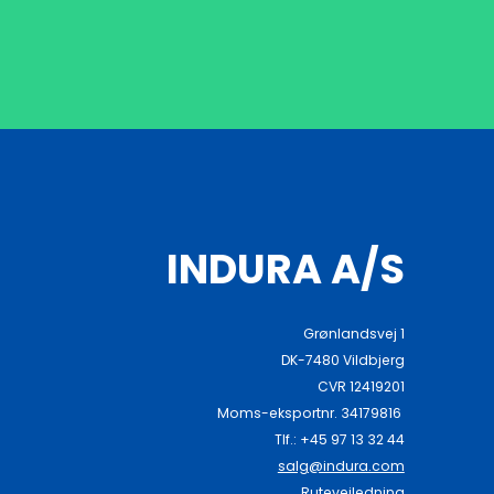
INDURA A/S
Grønlandsvej 1
DK-7480 Vildbjerg
CVR 12419201
Moms-eksportnr. 34179816
Tlf.: +45 97 13 32 44
salg@indura.com
Rutevejledning