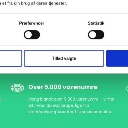
et fra din brug af deres tjenester.
000643406
DN400 Blindflange
EN 1092-1 T:05 A PN16
S
Præferencer
Statistik
90-0643406
DN400 Blindflange
EN 1092-1 T:05 A PN16
P
Tillad valgte
Over 9.000 varenumre
,
Vælg blandt over 9.000 varenumre – vi har
alt, hvad du skal bruge, lige fra
standardkomponenter til specialprodukter.