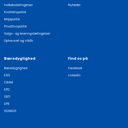
Indkøbsbetingelser
Nyheder
Kvalitetspolitik
Miljøpolitik
Privatlivspolitik
Salgs- og leveringsbetingelser
Ophavsret og vilkår
Bæredygtighed
Find os på
Bæredygtighed
Facebook
ESG
LinkedIn
CBAM
EPD
SBTi
EPR
ISO14001