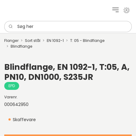
Mit k
Søg her
Flanger
Sort stål
EN 1092-1
T: 05 - Blindflange
Blindflange
Blindflange, EN 1092-1, T:05, A,
PN10, DN1000, S235JR
EPD
Varenr.
000642950
Skaffevare