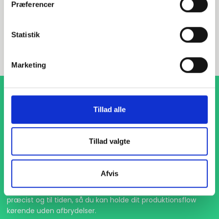
Præferencer
INDURA DK
+45 97 13 32 44
Statistik
salg@indura.com
Marketing
Tillad alle
Tillad valgte
1-4 dages levering
Afvis
Med hurtig levering på kun 1-4 dage sikrer vi, at dine
projekter aldrig bliver forsinket. Vi står klar til at levere
præcist og til tiden, så du kan holde dit produktionsflow
kørende uden afbrydelser.