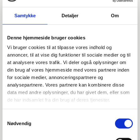
Samtykke
Detaljer
Om
Denne hjemmeside bruger cookies
Vi bruger cookies til at tilpasse vores indhold og
annoncer, til at vise dig funktioner til sociale medier og til
at analysere vores trafik. Vi deler også oplysninger om
din brug af vores hjemmeside med vores partnere inden
for sociale medier, annonceringspartnere og
analysepartnere. Vores partnere kan kombinere disse
data med andre oplysninger, du har givet dem, eller som
Har du spørgsmål?
de har indsamlet fra din brug af deres tjenester.
Vi står klar til at hjælpe med spørgsmål om produkter,
Samtykkevalg
service eller andet. Kontakt os for professionel rådgivning
Nødvendig
og sparring.