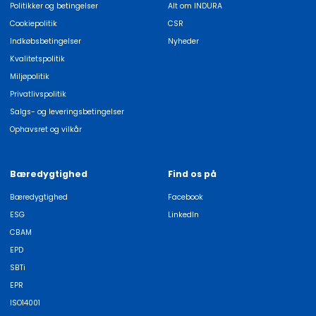
Politikker og betingelser
Alt om INDURA
Cookiepolitik
CSR
Indkøbsbetingelser
Nyheder
Kvalitetspolitik
Miljøpolitik
Privatlivspolitik
Salgs- og leveringsbetingelser
Ophavsret og vilkår
Bæredygtighed
Find os på
Bæredygtighed
Facebook
ESG
LinkedIn
CBAM
EPD
SBTi
EPR
ISO14001