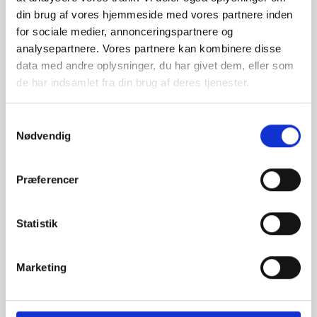
Alternative varer
din brug af vores hjemmeside med vores partnere inden
for sociale medier, annonceringspartnere og
analysepartnere. Vores partnere kan kombinere disse
data med andre oplysninger, du har givet dem, eller som
00-0642457
de har indsamlet fra din brug af deres tjenester.
DN450 Blindflange
Samtykkevalg
Nødvendig
EN 1092-1 T:05 A PN10
P250GH 1.0460
Præferencer
Blindflange
stk. tilgængelig
Statistik
90-0642457
Marketing
DN450 Blindflange