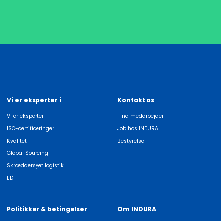
Vi er eksperter i
Kontakt os
Vi er eksperter i
Find medarbejder
ISO-certificeringer
Job hos INDURA
Kvalitet
Bestyrelse
Global Sourcing
Skræddersyet logistik
EDI
Politikker & betingelser
Om INDURA