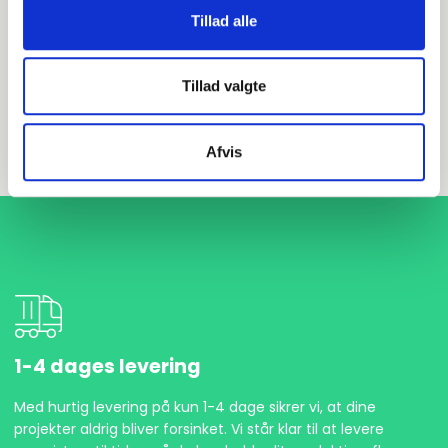
Tillad alle
EN 1092-1 T:05 A PN10
P250GH 1.0460 HDG
Tillad valgte
Blindflange
stk. tilgængelig
Afvis
1-4 dages levering
Med hurtig levering på kun 1-4 dage sikrer vi, at dine
projekter aldrig bliver forsinket. Vi står klar til at levere