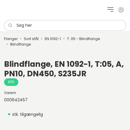
Mit k
Søg her
Flanger
Sort stål
EN 1092-1
T: 05 - Blindflange
Blindflange
Blindflange, EN 1092-1, T:05, A,
PN10, DN450, S235JR
EPD
Varenr.
000642457
stk. tilgængelig