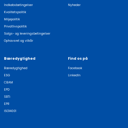
Indkøbsbetingelser
Nyheder
Kvalitetspolitik
Miljøpolitik
Privatlivspolitik
Salgs- og leveringsbetingelser
Ophavsret og vilkår
Bæredygtighed
Find os på
Bæredygtighed
Facebook
ESG
LinkedIn
CBAM
EPD
SBTi
EPR
ISO14001