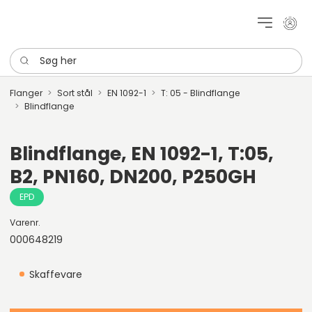
Mit k
Søg her
Flanger
Sort stål
EN 1092-1
T: 05 - Blindflange
Blindflange
Blindflange, EN 1092-1, T:05,
B2, PN160, DN200, P250GH
EPD
Varenr.
000648219
Skaffevare