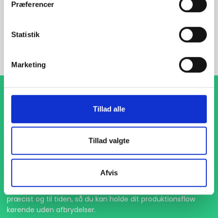
Præferencer
INDURA DK
+45 97 13 32 44
Statistik
salg@indura.com
Marketing
Tillad alle
Tillad valgte
1-4 dages levering
Afvis
Med hurtig levering på kun 1-4 dage sikrer vi, at dine
projekter aldrig bliver forsinket. Vi står klar til at levere
præcist og til tiden, så du kan holde dit produktionsflow
kørende uden afbrydelser.