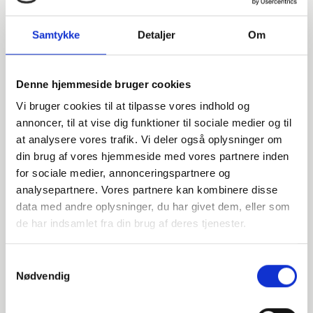
Samtykke
Detaljer
Om
Denne hjemmeside bruger cookies
Vi bruger cookies til at tilpasse vores indhold og
annoncer, til at vise dig funktioner til sociale medier og til
at analysere vores trafik. Vi deler også oplysninger om
din brug af vores hjemmeside med vores partnere inden
for sociale medier, annonceringspartnere og
analysepartnere. Vores partnere kan kombinere disse
data med andre oplysninger, du har givet dem, eller som
Har du spørgsmål?
de har indsamlet fra din brug af deres tjenester.
Vi står klar til at hjælpe med spørgsmål om produkter,
Samtykkevalg
service eller andet. Kontakt os for professionel rådgivning
Nødvendig
og sparring.