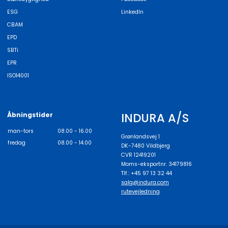
ESG
LinkedIn
CBAM
EPD
SBTi
EPR
ISO14001
INDURA A/S
Åbningstider
man-tors
08.00 - 16.00
Grønlandsvej 1
fredag
08.00 - 14.00
DK-7480 Vildbjerg
CVR 12419201
Moms-eksportnr. 34179816
Tlf.: +45 97 13 32 44
salg@indura.com
rutevejledning