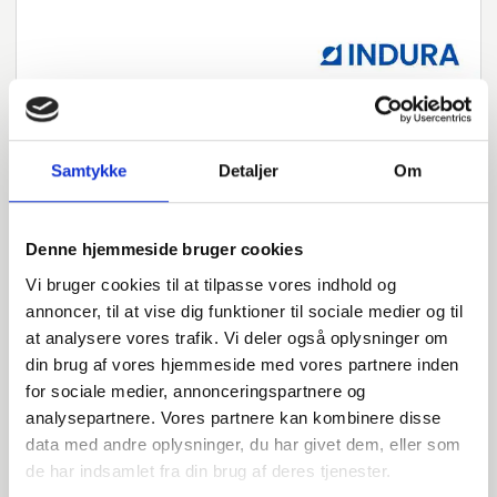
Samtykke
Detaljer
Om
Har du spørgsmål?
Vi står klar til at hjælpe med spørgsmål om produkter,
Denne hjemmeside bruger cookies
service eller andet. Kontakt os for professionel rådgivning
Vi bruger cookies til at tilpasse vores indhold og
og sparring.
annoncer, til at vise dig funktioner til sociale medier og til
at analysere vores trafik. Vi deler også oplysninger om
din brug af vores hjemmeside med vores partnere inden
INDURA DK
for sociale medier, annonceringspartnere og
+45 97 13 32 44
analysepartnere. Vores partnere kan kombinere disse
salg@indura.com
data med andre oplysninger, du har givet dem, eller som
de har indsamlet fra din brug af deres tjenester.