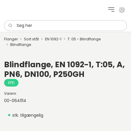
Mit k
Søg her
Flanger
Sort stål
EN 1092-1
T: 05 - Blindflange
Blindflange
Blindflange, EN 1092-1, T:05, A,
PN6, DN100, P250GH
EPD
Varenr.
00-0641114
stk. tilgængelig