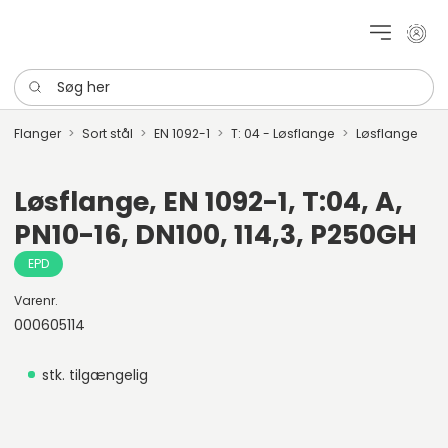
Mit k
Søg her
Flanger
Sort stål
EN 1092-1
T: 04 - Løsflange
Løsflange
Løsflange, EN 1092-1, T:04, A,
PN10-16, DN100, 114,3, P250GH
EPD
Varenr.
000605114
stk. tilgængelig