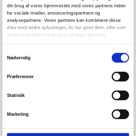
din brug af vores hjemmeside med vores partnere inden
DN100 114,3 Løsflange (B2-120)
for sociale medier, annonceringspartnere og
analysepartnere. Vores partnere kan kombinere disse
EN 1092-1 T:02 A PN10-16 ISO
data med andre oplysninger, du har givet dem, eller som
de har indsamlet fra din brug af deres tjenester.
S235JR 1.0038
Løsflange
Samtykkevalg
Ikke på lager
Nødvendig
Præferencer
000652114
DN100 114,3 Løsflange (B2-120)
Statistik
EN 1092-1 T:02 A PN10-16 ISO
Marketing
P250GH 1.0460
Løsflange