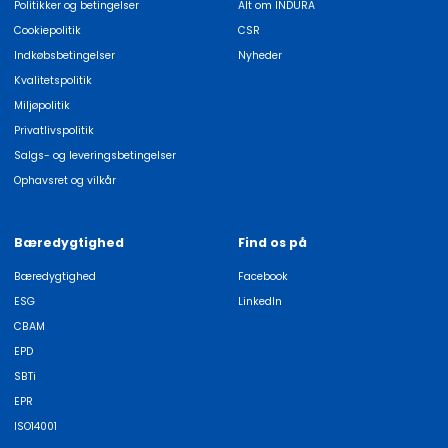
Politikker og betingelser
Alt om INDURA
Cookiepolitik
CSR
Indkøbsbetingelser
Nyheder
Kvalitetspolitik
Miljøpolitik
Privatlivspolitik
Salgs- og leveringsbetingelser
Ophavsret og vilkår
Bæredygtighed
Find os på
Bæredygtighed
Facebook
ESG
LinkedIn
CBAM
EPD
SBTi
EPR
ISO14001