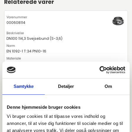
Relaterede varer
000608114
DN100 114,3 Svejsebund (S-3,6)
EN 1092-1 T:34 PN10-16
P250GH 1.0460
Svejsebund
stk. tilgængelig
Samtykke
Detaljer
Om
Alternative varer
Denne hjemmeside bruger cookies
Vi bruger cookies til at tilpasse vores indhold og
annoncer, til at vise dig funktioner til sociale medier og til
000651114
at analysere vores trafik. Vi deler også oplysninger om