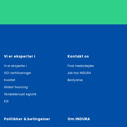
Vi er eksperter i
Kontakt os
Vi er eksperter i
Find medarbejder
ISO-certificeringer
Job hos INDURA
Kvalitet
Bestyrelse
Global Sourcing
Skræddersyet logistik
EDI
Politikker & betingelser
Om INDURA