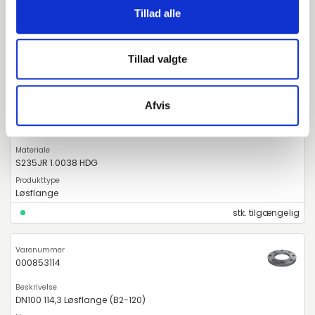
Tillad alle
stk. tilgængelig
Tillad valgte
000653114
DN100 114,3 Løsflange (B2-120)
Afvis
EN 1092-1 T:02 A PN10-16 ISO
S235JR 1.0038 HDG
Løsflange
stk. tilgængelig
000853114
DN100 114,3 Løsflange (B2-120)