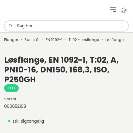
Mit k
Søg her
Flanger
Sort stål
EN 1092-1
T: 02 - Løsflange
Løsflange
Løsflange, EN 1092-1, T:02, A,
PN10-16, DN150, 168,3, ISO,
P250GH
EPD
Varenr.
000652168
stk. tilgængelig