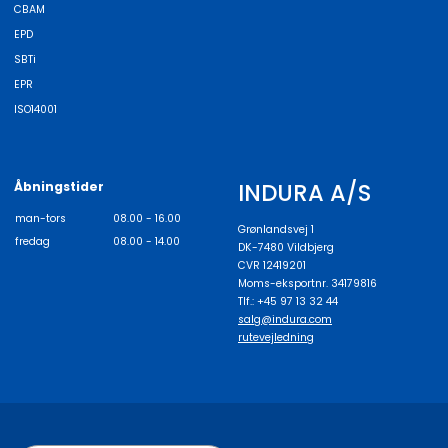
CBAM
EPD
SBTi
EPR
ISO14001
INDURA A/S
Åbningstider
man-tors
08.00 - 16.00
Grønlandsvej 1
fredag
08.00 - 14.00
DK-7480 Vildbjerg
CVR 12419201
Moms-eksportnr. 34179816
Tlf.: +45 97 13 32 44
salg@indura.com
rutevejledning