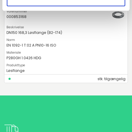
000853168
DN150 168,3 Løsflange (B2-174)
EN 1092-1 T:02 A PN10-16 ISO
P280GH 1.0426 HDG
Løsflange
stk. tilgængelig