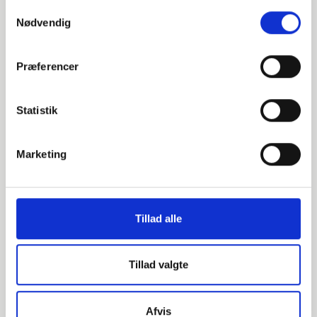
Samtykkevalg
Nødvendig
EN 1092-1 T:02 A PN10-16 ISO
S235JR 1.0038
Præferencer
Løsflange
Ikke på lager
Statistik
Marketing
000653168
DN150 168,3 Løsflange (B2-174)
Tillad alle
EN 1092-1 T:02 A PN10-16 ISO
S235JR 1.0038 HDG
Tillad valgte
Løsflange
stk. tilgængelig
Afvis