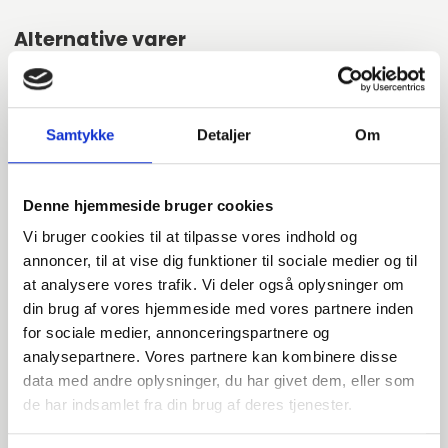
Alternative varer
000605168
Samtykke
Detaljer
Om
DN150 168,3 Løsflange (B3-188)
Denne hjemmeside bruger cookies
EN 1092-1 T:04 A PN10-16
Vi bruger cookies til at tilpasse vores indhold og
P250GH 1.0460
annoncer, til at vise dig funktioner til sociale medier og til
at analysere vores trafik. Vi deler også oplysninger om
Løsflange
din brug af vores hjemmeside med vores partnere inden
stk. tilgængelig
for sociale medier, annonceringspartnere og
analysepartnere. Vores partnere kan kombinere disse
data med andre oplysninger, du har givet dem, eller som
000651168
de har indsamlet fra din brug af deres tjenester.
DN150 168,3 Løsflange (B2-174)