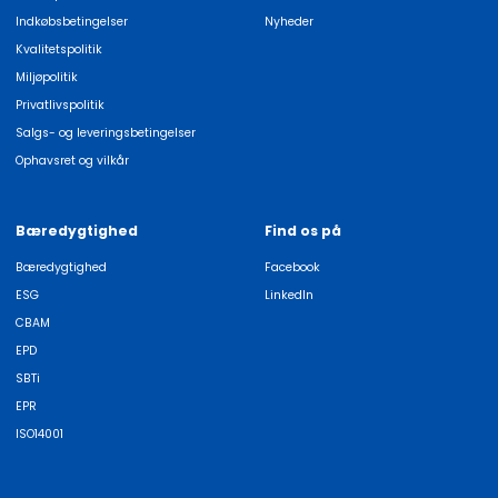
Indkøbsbetingelser
Nyheder
Kvalitetspolitik
Miljøpolitik
Privatlivspolitik
Salgs- og leveringsbetingelser
Ophavsret og vilkår
Bæredygtighed
Find os på
Bæredygtighed
Facebook
ESG
LinkedIn
CBAM
EPD
SBTi
EPR
ISO14001