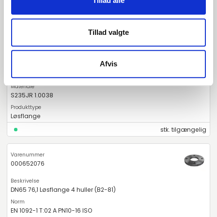
Tillad alle
000651077
Tillad valgte
DN65 76,1 Løsflange 8 huller (B2-81)
Afvis
EN 1092-1 T:02 A PN10-16 ISO
S235JR 1.0038
Løsflange
stk. tilgængelig
000652076
DN65 76,1 Løsflange 4 huller (B2-81)
EN 1092-1 T:02 A PN10-16 ISO