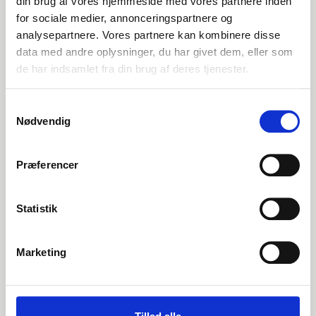
din brug af vores hjemmeside med vores partnere inden
for sociale medier, annonceringspartnere og
EN 1092-1 T:04 A PN25-40
analysepartnere. Vores partnere kan kombinere disse
data med andre oplysninger, du har givet dem, eller som
P250GH 1.0460
de har indsamlet fra din brug af deres tjenester.
Løsflange
Samtykkevalg
stk. tilgængelig
Nødvendig
000651076
Præferencer
DN65 76,1 Løsflange 4 huller (B2-81)
Statistik
EN 1092-1 T:02 A PN10-16 ISO
Marketing
S235JR 1.0038
Løsflange
stk. tilgængelig