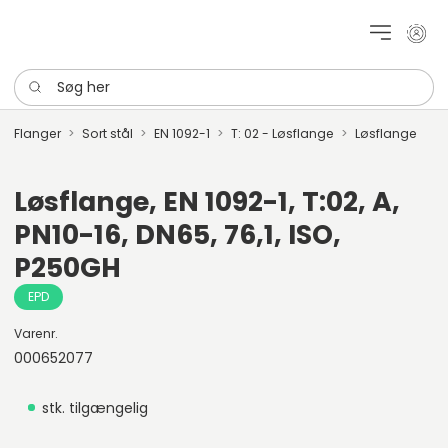
Mit k
Søg her
Flanger
Sort stål
EN 1092-1
T: 02 - Løsflange
Løsflange
Løsflange, EN 1092-1, T:02, A,
PN10-16, DN65, 76,1, ISO,
P250GH
EPD
Varenr.
000652077
stk. tilgængelig