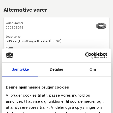
Alternative varer
000605076
DN65 76,1 Løsflange 8 huller (B3-96)
EN 1092-1 T:04 A PN10-16
P250GH 1.0460
Samtykke
Detaljer
Om
Løsflange
stk. tilgængelig
Denne hjemmeside bruger cookies
Vi bruger cookies til at tilpasse vores indhold og
000605078
annoncer, til at vise dig funktioner til sociale medier og til
at analysere vores trafik. Vi deler også oplysninger om
DN65 76,1 Løsflange (B3-96)