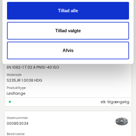
Løsflange
Tillad alle
stk. tilgængelig
Tillad valgte
000653034
Afvis
DN25 33,7 Løsflange (B2-38)
EN 1092-1 T:02 A PN10-40 ISO
S235JR 1.0038 HDG
Løsflange
stk. tilgængelig
000853034