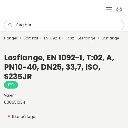
Mit k
Søg her
Flanger
Sort stål
EN 1092-1
T: 02 - Løsflange
Løsflange
Løsflange, EN 1092-1, T:02, A,
PN10-40, DN25, 33,7, ISO,
S235JR
EPD
Varenr.
000651034
Ikke på lager