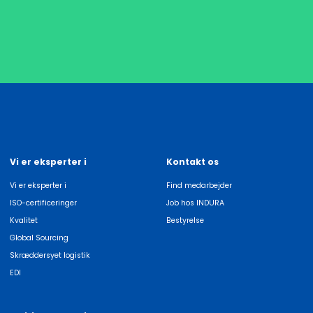
Vi er eksperter i
Kontakt os
Vi er eksperter i
Find medarbejder
ISO-certificeringer
Job hos INDURA
Kvalitet
Bestyrelse
Global Sourcing
Skræddersyet logistik
EDI