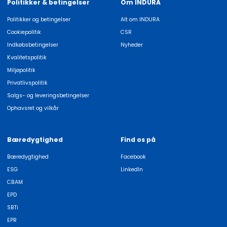
Politikker & betingelser
Om INDURA
Politikker og betingelser
Alt om INDURA
Cookiepolitik
CSR
Indkøbsbetingelser
Nyheder
Kvalitetspolitik
Miljøpolitik
Privatlivspolitik
Salgs- og leveringsbetingelser
Ophavsret og vilkår
Bæredygtighed
Find os på
Bæredygtighed
Facebook
ESG
LinkedIn
CBAM
EPD
SBTi
EPR