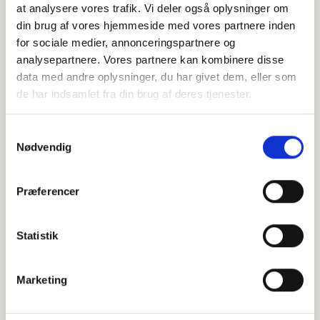
at analysere vores trafik. Vi deler også oplysninger om
000605034
din brug af vores hjemmeside med vores partnere inden
for sociale medier, annonceringspartnere og
DN25 33,7 Løsflange (B3-49)
analysepartnere. Vores partnere kan kombinere disse
data med andre oplysninger, du har givet dem, eller som
EN 1092-1 T:04 A PN10-40
de har indsamlet fra din brug af deres tjenester.
P250GH 1.0460
Samtykkevalg
Løsflange
Nødvendig
Ikke på lager
Præferencer
000652034
Statistik
DN25 33,7 Løsflange (B2-38)
EN 1092-1 T:02 A PN10-40 ISO
Marketing
P250GH 1.0460