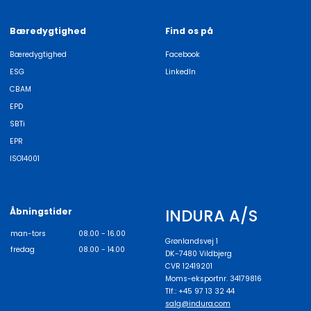
Bæredygtighed
Find os på
Bæredygtighed
Facebook
ESG
LinkedIn
CBAM
EPD
SBTi
EPR
ISO14001
INDURA A/S
Åbningstider
man-tors
08.00 - 16.00
Grønlandsvej 1
fredag
08.00 - 14.00
DK-7480 Vildbjerg
CVR 12419201
Moms-eksportnr. 34179816
Tlf.: +45 97 13 32 44
salg@indura.com