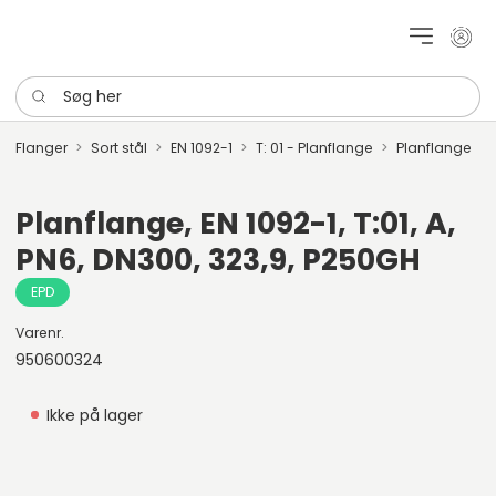
Mit k
Søg her
Flanger
Sort stål
EN 1092-1
T: 01 - Planflange
Planflange
Planflange, EN 1092-1, T:01, A,
PN6, DN300, 323,9, P250GH
EPD
Varenr.
950600324
Ikke på lager