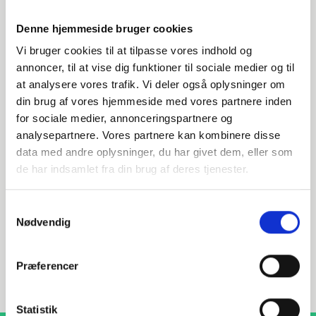
Denne hjemmeside bruger cookies
Vi bruger cookies til at tilpasse vores indhold og
annoncer, til at vise dig funktioner til sociale medier og til
at analysere vores trafik. Vi deler også oplysninger om
din brug af vores hjemmeside med vores partnere inden
Har du spørgsmål?
for sociale medier, annonceringspartnere og
analysepartnere. Vores partnere kan kombinere disse
Vi står klar til at hjælpe med spørgsmål om produkter,
data med andre oplysninger, du har givet dem, eller som
service eller andet. Kontakt os for professionel rådgivning
og sparring.
de har indsamlet fra din brug af deres tjenester.
Samtykkevalg
Nødvendig
INDURA DK
+45 97 13 32 44
Præferencer
salg@indura.com
Statistik