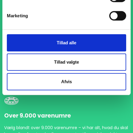
Marketing
Tillad alle
1-4 dages levering
Med hurtig levering på kun 1-4 dage sikrer vi, at dine
Tillad valgte
projekter aldrig bliver forsinket. Vi står klar til at levere
præcist og til tiden, så du kan holde dit produktionsflow
kørende uden afbrydelser.
Afvis
Over 9.000 varenumre
Vælg blandt over 9.000 varenumre – vi har alt, hvad du skal