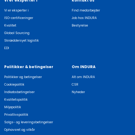
Vi er eksperter i
Kontakt os
Vi er eksperter i
Find medarbejder
ISO-certificeringer
Job hos INDURA
Kvalitet
Bestyrelse
Global Sourcing
Skræddersyet logistik
EDI
Politikker & betingelser
Om INDURA
Politikker og betingelser
Alt om INDURA
Cookiepolitik
CSR
Indkøbsbetingelser
Nyheder
Kvalitetspolitik
Miljøpolitik
Privatlivspolitik
Salgs- og leveringsbetingelser
Ophavsret og vilkår