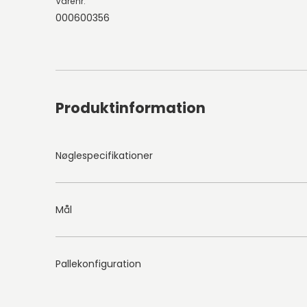
Varenr.
000600356
Produktinformation
Nøglespecifikationer
Mål
Pallekonfiguration