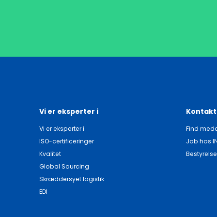
Vi er eksperter i
Kontakt
Vi er eksperter i
Find meda
ISO-certificeringer
Job hos I
Kvalitet
Bestyrelse
Global Sourcing
Skræddersyet logistik
EDI