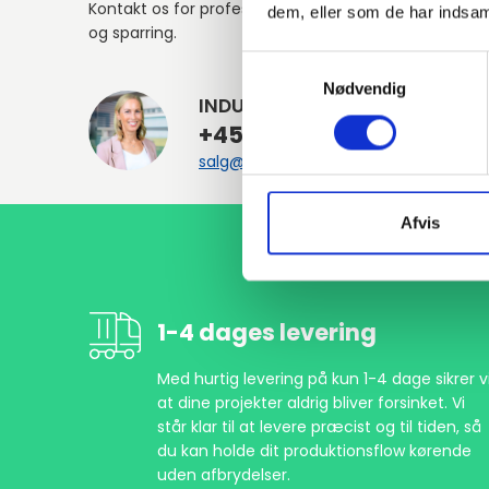
Kontakt os for professionel rådgivning
dem, eller som de har indsaml
og sparring.
Samtykkevalg
Nødvendig
INDURA DK
+45 97 13 32 44
salg@indura.com
Afvis
1-4 dages levering
Med hurtig levering på kun 1-4 dage sikrer vi
at dine projekter aldrig bliver forsinket. Vi
står klar til at levere præcist og til tiden, så
du kan holde dit produktionsflow kørende
uden afbrydelser.