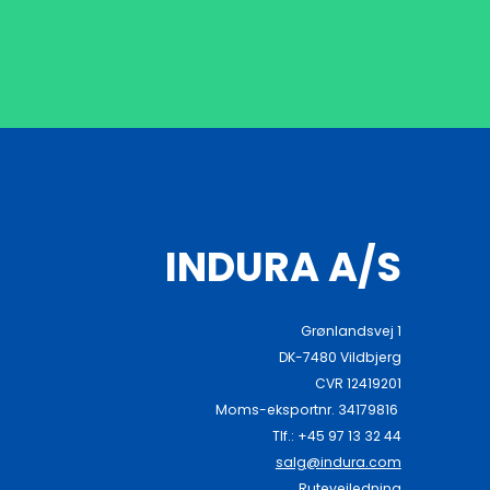
INDURA A/S
Grønlandsvej 1
DK-7480 Vildbjerg
CVR 12419201
Moms-eksportnr. 34179816
Tlf.: +45 97 13 32 44
salg@indura.com
Rutevejledning