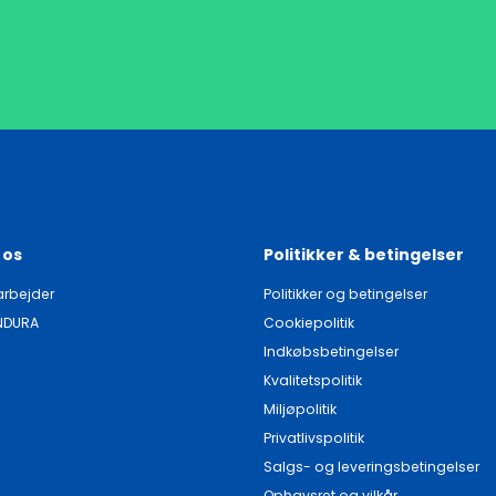
 os
Politikker & betingelser
rbejder
Politikker og betingelser
NDURA
Cookiepolitik
Indkøbsbetingelser
Kvalitetspolitik
Miljøpolitik
Privatlivspolitik
Salgs- og leveringsbetingelser
Ophavsret og vilkår