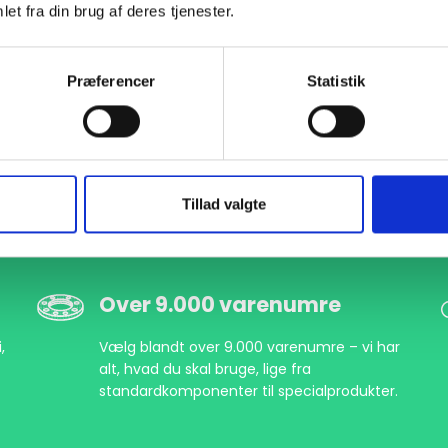
et fra din brug af deres tjenester.
000599356
DN350 355,6 Planflange (B1-359,5)
EN 1092-1 T:01 A PN6
S
Præferencer
Statistik
970600356
DN350 355,6 Planflange C1-16 (B1-359,5)
EN 1092-1 T:01 A PN6
S
Tillad valgte
Over 9.000 varenumre
,
Vælg blandt over 9.000 varenumre – vi har
alt, hvad du skal bruge, lige fra
standardkomponenter til specialprodukter.