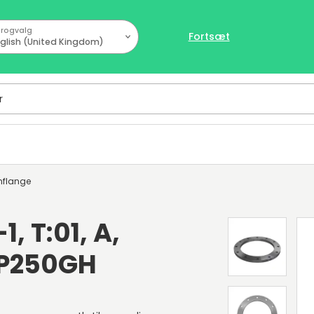
rogvalg
Fortsæt
glish (United Kingdom)
nflange
, T:01, A,
 P250GH