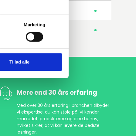
235JR 1.0038
Planflange
Marketing
235JR 1.0038
Planflange
Tillad alle
Mere end 30 års erfaring
Med over 30 års erfaring i branchen tilbyder
vi ekspertise, du kan stole på. Vi kender
markedet, produkterne og dine behov,
hvilket sikrer, at vi kan levere de bedste
løsninger.