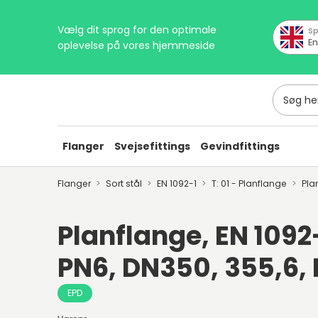
Vælg dit sprog for den optimale
Sp
En
oplevelse på vores hjemmeside
Søg her
Flanger
Svejsefittings
Gevindfittings
Flanger
Sort stål
EN 1092-1
T: 01 - Planflange
Pla
Planflange, EN 1092-1
PN6, DN350, 355,6,
EPD