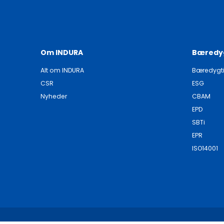
Om INDURA
Bæredy
Alt om INDURA
Bæredygt
CSR
ESG
Nyheder
CBAM
EPD
SBTi
EPR
ISO14001