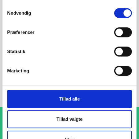
Alternative varer
Samtykkevalg
Nødvendig
000599076
Præferencer
DN65 76,1 Planflange (B1-77,5)
Statistik
EN 1092-1 T:01 A PN6
S235JR 1.0038
Marketing
Planflange
stk. tilgængelig
Tillad alle
Tillad valgte