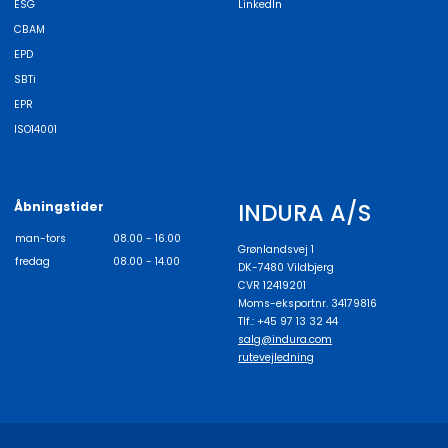
ESG
LinkedIn
CBAM
EPD
SBTi
EPR
ISO14001
INDURA A/S
Åbningstider
man-tors
08.00 - 16.00
Grønlandsvej 1
fredag
08.00 - 14.00
DK-7480 Vildbjerg
CVR 12419201
Moms-eksportnr. 34179816
Tlf.: +45 97 13 32 44
salg@indura.com
rutevejledning