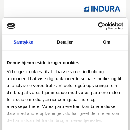
Samtykke
Detaljer
Om
Har du spørgsmål?
Vi står klar til at hjælpe med spørgsmål om produkter,
Denne hjemmeside bruger cookies
service eller andet. Kontakt os for professionel rådgivning
og sparring.
Vi bruger cookies til at tilpasse vores indhold og
annoncer, til at vise dig funktioner til sociale medier og til
at analysere vores trafik. Vi deler også oplysninger om
din brug af vores hjemmeside med vores partnere inden
INDURA DK
for sociale medier, annonceringspartnere og
+45 97 13 32 44
analysepartnere. Vores partnere kan kombinere disse
salg@indura.com
data med andre oplysninger, du har givet dem, eller som
de har indsamlet fra din brug af deres tjenester.