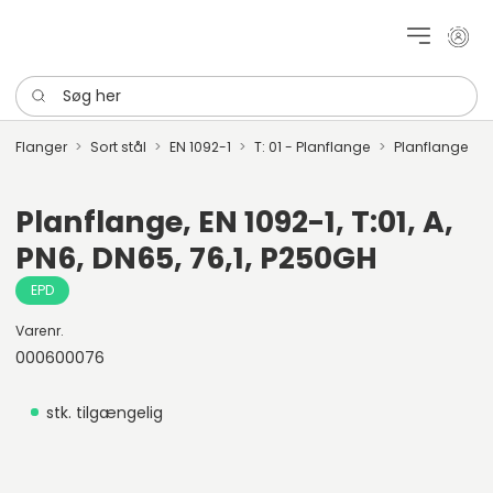
Mit k
Søg her
Flanger
Sort stål
EN 1092-1
T: 01 - Planflange
Planflange
Planflange, EN 1092-1, T:01, A,
PN6, DN65, 76,1, P250GH
EPD
Varenr.
000600076
stk. tilgængelig